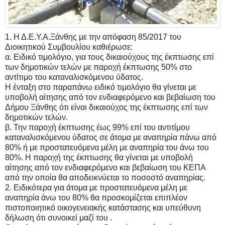
1. Η Δ.Ε.Υ.Α.Ξάνθης με την απόφαση 85/2017 του
Διοικητικού Συμβουλίου καθιέρωσε:
α. Ειδικό τιμολόγιο, για τους δικαιούχους της έκπτωσης επί
των δημοτικών τελών με παροχή έκπτωσης 50% στο
αντίτιμο του καταναλισκόμενου ύδατος.
Η ένταξη στο παραπάνω ειδικό τιμολόγιο θα γίνεται με
υποβολή αίτησης από τον ενδιαφερόμενο και βεβαίωση του
Δήμου Ξάνθης ότι είναι δικαιούχος της έκπτωσης επί των
δημοτικών τελών.
β. Την παροχή έκπτωσης έως 99% επί του αντιτίμου
καταναλισκόμενου ύδατος σε άτομα με αναπηρία πάνω από
80% ή με προστατευόμενα μέλη με αναπηρία του άνω του
80%. Η παροχή της έκπτωσης θα γίνεται με υποβολή
αίτησης από τον ενδιαφερόμενο και βεβαίωση του ΚΕΠΑ
από την οποία θα αποδεικνύεται το ποσοστό αναπηρίας.
2. Ειδικότερα για άτομα με προστατευόμενα μέλη με
αναπηρία άνω του 80% θα προσκομίζεται επιπλέον
πιστοποιητικό οικογενειακής κατάστασης και υπεύθυνη
δήλωση ότι συνοικεί μαζί του .