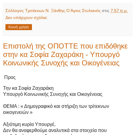
Σύλλογος Τριτέκνων Ν. Ξάνθης Ο Άγιος Στυλιανός
στις
7:57 π.μ.
Δεν υπάρχουν σχόλια:
Κοινή χρήση
Επιστολή της ΟΠΟΤΤΕ που επιδόθηκε
στην κα Σοφία Ζαχαράκη - Υπουργό
Κοινωνικής Συνοχής και Οικογένειας
Προς
Την κα Σοφία Ζαχαρά
κη
Υπουργό Κοινωνικ
ής Συνοχής και Οικογέ
νεια
ς
ΘΕΜΑ :
« Δημ
ογραφικό και στήριξη των τ
ρίτεκνων
οικ
ογενειών »
Αξιότιμη κυρία Υπ
ουργέ
,
Δεν θα αναφερθούμ
ε αναλυτικ
ά στα στοιχεία που