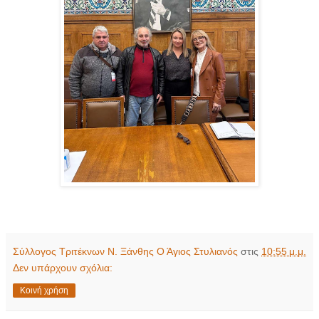
Σύλλογος Τριτέκνων Ν. Ξάνθης Ο Άγιος Στυλιανός
στις
10:55 μ.μ.
Δεν υπάρχουν σχόλια:
Κοινή χρήση