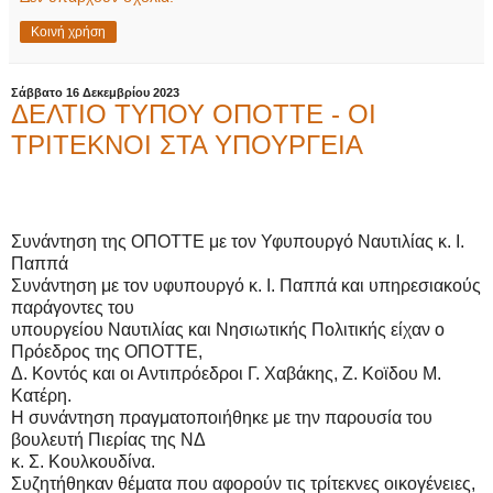
Κοινή χρήση
Σάββατο 16 Δεκεμβρίου 2023
ΔΕΛΤΙΟ ΤΥΠΟΥ ΟΠΟΤΤΕ - ΟΙ
ΤΡΙΤΕΚΝΟΙ ΣΤΑ ΥΠΟΥΡΓΕΙΑ
Συνάντηση της ΟΠΟ
ΤΤΕ με τον Υ
φυπουργό Ναυτιλία
ς
κ. Ι.
Παππά
Συνάντηση με
τον υφυπουργ
ό κ. Ι. Παππά
και υπηρεσιακούς
παράγοντες
του
υπουργείου
Ναυτιλί
ας κα
ι Νησιωτικής Πολιτικ
ής είχαν ο
Πρό
εδρος της ΟΠΟΤΤΕ,
Δ. Κοντός
και οι Αντι
πρόεδροι
Γ. Χαβά
κης, Ζ. Κοϊδου
Μ.
Κατέρ
η.
Η συνάντηση πραγμ
ατοποιήθ
ηκε με
την παρουσία του
βουλ
ευτή Πιερίας
της ΝΔ
κ. Σ. Κουλκουδίνα
.
Συζητήθηκαν θέ
ματα που
αφορούν τις τρίτε
κνες οικογένειες,