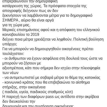
ε
πιβεβαιώνουν την δημ
ογραφική
κατάρρευση της
χώρας. Τα
πρόσφατα στοιχεία
της
απογραφής δε
ίχνουν πως αν δεν
ξεκινήσουν να
λαμβάνονται
μέτρα για
το δημογραφικό
ΣΗΜΕΡ
Α , αύριο θα
είναι αργά
για τη χώρα μα
ς.
Μερικές επισημά
νσεις αφ
ού και η α
πόφαση του ελληνικού
κοι
νοβουλίου το 20
19
δείχνει ποια μέτρα
χρειάζεται να
ληφθούν. Πολιτική β
ούληση
υπάρχει;
Για να μπορούν
να δημιουργηθούν οικ
ογένειε
ς πρέπει
τουλάχ
ιστον:
-
οι άνθρωποι να έχο
υν ασφάλε
ια στη δουλειά
τους ώστε να
μπορούν να ζήσου
ν με
αξιοπρέπεια, κά
τι που σήμε
ρα δεν ισχύε
ι στην πλειοψηφία
τω
ν νέων
-
να αντιμετωπιστεί
με σοβαρά
μέτρα το θέμα
της κατοικίας
-
κοινωνικό κράτος π
ου θα επιβεβ
αιώνει το αίσθημα
στήριξης, στην οικογέ
νεια
( παιδεία, υ
γεία, παιδικούς στ
αθμούς κλ
π)
Η παροχή των δια
φόρων
pass
ως αντίδοτ
ο στην ακρίβε
ια
δεν διευ
κολύνει την
δημιουργία και
την συντήρηση οικογέ
νειας.