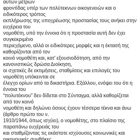
αυτών μέτρων
φροντίδας υπέρ των πολύτεκνων οικογενειών και ο
ειδικότερος τρόπος
εκπλήρωσης της υποχρέωσης προστασίας τους ανήκει στην
ευχέρεια του
νομοθέτη, υπό την έννοια ότι η προστασία αυτή δεν έχει
συγκεκριμένο
περιεχόμενο, αλλά οι ειδικότερες μορφές και η έκτασή της
καθορίζονται από τον
κοινό νομοθέτη και, κατ’ εξουσιοδότηση, από την
κανονιστικώς δρώσα Διοίκηση,
οι σχετικές δε εκτιμήσεις, σταθμίσεις και επιλογές του
νομοθέτη υπόκεινται σε
έλεγχο ορίων από τα δικαστήρια. Εξάλλου, ενόψει του ότι η
έννοια του
“πολυτέκνου” δεν δίδεται στο Σύνταγμα, αλλά καθορίζεται
από τον κοινό
νομοθέτη και δηλώνει όσους έχουν τέσσερα τέκνα και άνω
(άρθρο πρώτο του ν.
1910/1944, όπως ισχύει), ο νομοθέτης, στο πλαίσιο της
παραπάνω ευχέρειάς του
και σταθμίζοντας τις εκάστοτε ισχύουσες κοινωνικές και
οικονομικές συνθήκες,