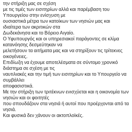
την στήριξη μ
ας σε
σχέση
με τις
τιμές των εισιτηρίων αλλά
και παρέμβασ
η του
Υπουργεί
ου στην ενίσχυση
με
ουσιαστικά
μέτρα των κατοίκων τω
ν νησιών μας
και
ιδιαίτε
ρα των ακριτικών στα
Δωδεκάνησα και
το
Βόρειο Αιγαίο.
Ο
Υφυπουργ
ός και οι υ
πηρεσιακοί παράγοντες
σε κλίμ
α
κατανόησης δεσμε
ύτηκαν να
μελετήσουν τα
αιτήματα μα
ς και να στ
ηρίξουν τις τρίτεκνες
οικ
ογένειες.
Επιδίωξη να έχουμε
αποτελέσματ
α σε
σύντομο χρονικό
διάστημα
σε σχέση
με τις
ναυτιλιακές
και την τιμή των εισι
τηρίων και
το Υπουργείο να
σ
υμβάλλε
ι
αποφασιστικά.
Με την στήριξη τ
ων τριτέκν
ων ενισχύετα
ι και η οικονομία
των
νησιών και
οι φοιτητέ
ς
που σπουδάζουν
στα νησιά ή α
υτοί που προέ
ρχονται
από
τα
νησιά.
Και φυσικά
δεν χάνουν οι ακτ
οπλοϊκές.