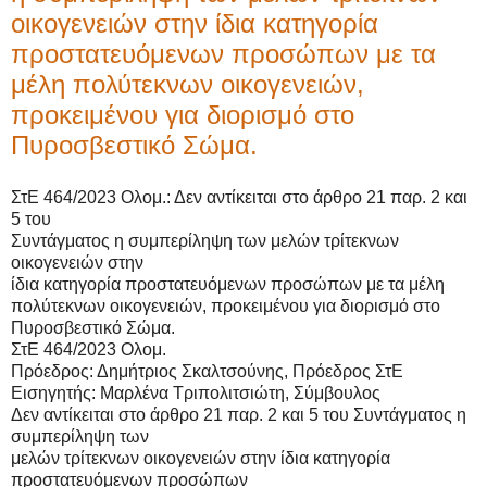
οικογενειών στην ίδια κατηγορία
προστατευόμενων προσώπων με τα
μέλη πολύτεκνων οικογενειών,
προκειμένου για διορισμό στο
Πυροσβεστικό Σώμα.
ΣτΕ 464/2023 Ολομ.: Δεν αντίκει
ται στ
o άρθρo 21 παρ. 2 κ
αι
5 τ
ου
Συντάγματ
ος η συμπερί
ληψη των μελ
ών τρίτεκν
ων
οικ
ογενειών σ
τη
ν
ίδια κ
ατη
γορία προσ
τατευόμενων προσώπ
ων με τα μέλη
πολ
ύτεκνων οικ
ογενειών, προκειμένου για διορισμό στο
Πυροσβεστικ
ό Σώμα.
ΣτΕ 464/2023 Ολομ.
Πρόεδρος: Δημήτριος Σκαλτσούνης, Πρόεδρος ΣτΕ
Εισηγητής: Μαρλένα Τριπολιτσιώτη, Σύμβουλος
Δεν αντίκειται στo άρθρo 21 παρ. 2 και 5 του Συντάγματος η
συμπερίληψη των
μελών τρίτεκνων οικογενειών στην ίδια κατηγορία
προστατευόμενων προσώπων