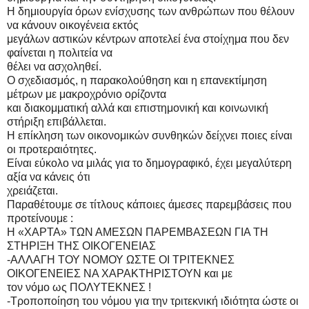
Η δημιουργία όρω
ν ενίσχυσης των
ανθρώπων π
ου θέλουν
να κά
νουν οικογένεια ε
κτός
μεγάλων αστικ
ών κέντρω
ν αποτελεί ένα
στοίχημα που δε
ν
φαίνεται
η πολιτεία να
θέλει να ασ
χοληθεί.
Ο σχεδιασμός,
η παρακολούθηση
και η επανεκτ
ίμηση
μέτρων με
μακροχρόνιο ορί
ζοντα
και διακομμ
ατική αλλά κα
ι επιστημονική κα
ι κοινωνική
στήριξ
η επιβάλλε
ται.
Η επίκληση των οικο
νομικών συνθ
ηκών δ
είχνει ποιες είναι
οι προτε
ραιότητες.
Είναι εύκολο να μι
λάς για
το δημογραφικό, έχει
μεγαλύ
τερη
αξία να κάνεις
ότι
χρειάζεται.
Παραθέτουμε
σε τίτλους κά
ποιες άμεσε
ς παρεμβάσεις που
προτείνουμε
:
Η «ΧΑΡΤΑ» ΤΩΝ ΑΜ
ΕΣΩΝ ΠΑΡΕΜ
ΒΑΣΕΩΝ
ΓΙΑ ΤΗ
ΣΤΗΡΙΞΗ ΤΗ
Σ ΟΙΚΟΓΕΝΕΙ
ΑΣ
-
ΑΛΛΑΓΗ ΤΟΥ ΝΟΜ
ΟΥ ΩΣΤΕ ΟΙ ΤΡΙΤΕ
ΚΝΕΣ
ΟΙΚΟΓΕ
ΝΕΙΕΣ ΝΑ ΧΑΡ
ΑΚΤΗΡΙΣΤΟΥΝ
και με
τον νόμο ως ΠΟΛΥ
ΤΕΚΝΕΣ !
-
Τροποποίηση του ν
όμου για
την τριτεκνική ιδιότητα
ώστε οι