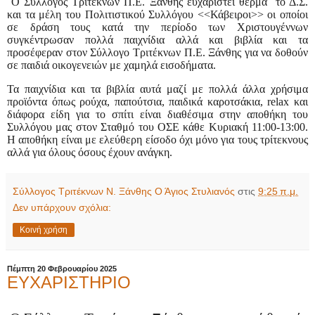
Ο Σύλλογος Τριτέκνων Π.Ε. Ξάνθης ευχαριστεί θερμά
το Δ.Σ.
και τα μέλη του Πολιτιστικού Συλλόγου <<Κάβειροι>> οι οποίοι
σε δράση τους κατά την περίοδο των Χριστουγέννων
συγκέντρωσαν πολλά παιχνίδια αλλά και βιβλία και τα
προσέφεραν στον Σύλλογο Τριτέκνων Π.Ε. Ξάνθης για να δοθούν
σε παιδιά οικογενειών με χαμηλά εισοδήματα.
Τα παιχνίδια και τα βιβλία αυτά μαζί με πολλά άλλα χρήσιμα
προϊόντα όπως ρούχα, παπούτσια, παιδικά καροτσάκια,
relax
και
διάφορα είδη για το σπίτι είναι διαθέσιμα στην αποθήκη του
Συλλόγου μας στον Σταθμό του ΟΣΕ κάθε Κυριακή 11:00-13:00.
Η αποθήκη είναι με ελεύθερη είσοδο όχι μόνο για τους τρίτεκνους
αλλά για όλους όσους έχουν ανάγκη.
Σύλλογος Τριτέκνων Ν. Ξάνθης Ο Άγιος Στυλιανός
στις
9:25 π.μ.
Δεν υπάρχουν σχόλια:
Κοινή χρήση
Πέμπτη 20 Φεβρουαρίου 2025
ΕΥΧΑΡΙΣΤΗΡΙΟ