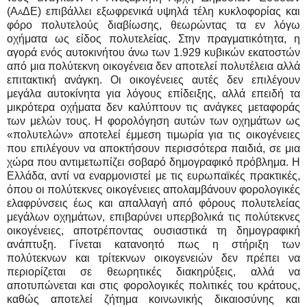
(ΑαΔΕ)
επιβάλλει εξωφρενικά υψηλά τέλη κυκλοφορίας και
φόρο πολυτελούς διαβίωσης, θεωρώντας τα εν λόγω
οχήματα ως είδος πολυτελείας. Στην πραγματικότητα, η
αγορά ενός αυτοκινήτου άνω των 1.929 κυβικών εκατοστών
από μια πολύτεκνη οικογένεια δεν αποτελεί πολυτέλεια αλλά
επιτακτική ανάγκη. Οι οικογένειες αυτές δεν επιλέγουν
μεγάλα αυτοκίνητα για λόγους επίδειξης, αλλά επειδή τα
μικρότερα οχήματα δεν καλύπτουν τις ανάγκες μεταφοράς
των μελών τους. Η φορολόγηση αυτών των οχημάτων ως
«πολυτελών» αποτελεί έμμεση τιμωρία για τις οικογένειες
που επιλέγουν να αποκτήσουν περισσότερα παιδιά, σε μια
χώρα που αντιμετωπίζει σοβαρό δημογραφικό πρόβλημα. Η
Ελλάδα, αντί να εναρμονιστεί με τις ευρωπαϊκές πρακτικές,
όπου οι πολύτεκνες οικογένειες απολαμβάνουν φορολογικές
ελαφρύνσεις έως και απαλλαγή από φόρους πολυτελείας
μεγάλων οχημάτων, επιβαρύνει υπερβολικά τις πολύτεκνες
οικογένειες, αποτρέποντας ουσιαστικά τη δημογραφική
ανάπτυξη. Γίνεται κατανοητό πως η στήριξη των
πολύτεκνων και τρίτεκνων οικογενειών δεν πρέπει να
περιορίζεται σε θεωρητικές διακηρύξεις, αλλά να
αποτυπώνεται και στις φορολογικές πολιτικές του κράτους,
καθώς αποτελεί ζήτημα κοινωνικής δικαιοσύνης και