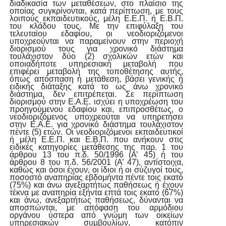
διαδικασία των μεταθέσεων, στο πλαίσιο της
οποίας συγκρίνονται,
κατά
περίπτωση,
με
τους
λοιπούς
εκπαιδευτικούς,
μέλη
Ε.Ε.Π.
ή
Ε.Β.Π.
του κλάδου
τους.
Με
την
επιφύλαξη
του
τελευταίου
εδαφίου,
οι
νεοδιοριζόμενοι
υποχρεούνται να παραμείνουν στην περιοχή
διορισμού τους για χρονικό διάστημα
τουλάχιστον δύο (2) σχολικών ετών και
οποιαδήποτε υπηρεσιακή μεταβολή που
επιφέρει μεταβολή της τοποθέτησης
αυτής,
όπως
απόσπαση
ή
μετάθεση,
βάσει
γενικής
ή
ειδικής
διάταξης
κατά
το ως άνω χρονικό
διάστημα, δεν επιτρέπεται. Σε περίπτωση
διορισμού στην Ε.Α.Ε. ισχύει η υποχρέωση του
προηγούμενου εδαφίου και, επιπροσθέτως, ο
νεοδιοριζόμενος υποχρεούται
να
υπηρετήσει
στην
Ε.Α.Ε.
για
χρονικό
διάστημα
τουλάχιστον
πέντε
(5)
ετών. Οι νεοδιοριζόμενοι εκπαιδευτικοί
ή μέλη Ε.Ε.Π. και Ε.Β.Π. που ανήκουν στις
ειδικές κατηγορίες
μετάθεσης
της
παρ.
1 του
άρθρου 13
του π.δ.
50/1996
(Α’
45)
ή
του
άρθρου
8 του π.δ. 56/2001 (Α’ 47), αντίστοιχα,
καθώς και όσοι έχουν, οι ίδιοι ή οι σύζυγοί τους,
ποσοστό
αναπηρίας
εβδομήντα
πέντε
τοις
εκατό
(75%)
και
άνω
ανεξαρτήτως
παθήσεως
ή έχουν
τέκνα
με
αναπηρία
εξήντα
επτά
τοις
εκατό
(67%)
και
άνω,
ανεξαρτήτως
παθήσεως, δύνανται να
αποσπώνται, με απόφαση του αρμόδιου
οργάνου ύστερα από γνώμη των οικείων
υπηρεσιακών συμβουλίων, κατόπιν