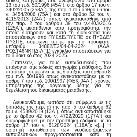
ειδικές κατηγορίες που αναφέρονται στο άρθρο
13
του
π.δ.
50/1996
(45Α΄),
στο
άρθρο
17
του
ν.
3402/2005
(258Α΄),
της
παρ.
1
του άρθρου 6 του
ν. 3454/2006 (75Α΄) και στο άρθρο 52 του ν.
4115/2013 (24Α΄) όπως
αντικαταστάθηκε
από
την
παρ.
2
του
άρθρου
39
του
ν.4403/2016
(125Α΄),
μετατίθενται
κατά
προτεραιότητα, την
οποία διατηρούν και κατά τη διαδικασία των
αποσπάσεων από ΠΥΣΔΕ/ΠΥΣΠΕ σε ΠΥΣΔΕ/
ΠΥΣΠΕ, σύμφωνα και με την πιο πρόσφατη,
υπ’αριθμ. 34882/Ε2/04
-04-
2024 (ΑΔΑ:
ΡΟΣΤ46ΝΚΠΔ
-
ΛΓ1) εγκύκλιο αποσπάσεων για
το διδακτικό έτος 2024
-2025.
Επιπλέον, για
τους
εκπαιδευτικούς που
υπάγονται στις
ειδικές
κατηγορίες
μετάθεσης,
δεν
απαιτείται,
σύμφωνα
με
τις
διατάξεις
του
άρθρου
8
του
π.δ.
50/1996
όπως
αντικαταστάθηκε
με
το
άρθρο
7
του
π.δ.
100/1997
(ΦΕΚ
94Α΄),
χρόνος
υπηρέτησης
της
οργανικής
θέσης
για τη
θεμελίωση του δικαιώματος μετάθεσης.
Διευκρινίζουμε,
ωστόσο
ότι,
σύμφωνα
με
τις
διατάξεις
της
περ.
α)
της
παρ.
5
του
άρθρου
62
του ν. 4589/2019 (13Α΄), όπως αντικαταστάθηκε
με το άρθρο 42 του ν. 4722/2020 (177Α΄) και
διαμορφώθηκε με την προσθήκη εδαφίου με το
άρθρο 17 του ν. 5128/2024 (118Α΄): «[...] Η
οριστική τοποθέτηση των νεοδιοριζόμενων
εκπαιδευτικών πραγματοποιείται κατά τη