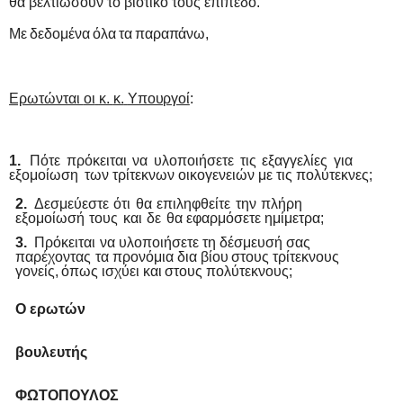
θα βελτιώσουν το βιοτικό τους επίπεδο.
Με
δεδομένα
όλα
τα
παραπάνω,
Ερωτώνται
οι
κ.
κ.
Υπουργοί
:
1.
Πότε
πρόκειται
να
υλοποιήσετε
τις
εξαγγελίες
για
εξομοίωση
των τρίτεκνων οικογενειών με τις πολύτεκνες;
2.
Δεσμεύεστε
ότι
θα
επιληφθείτε
την
πλήρη
εξομοίωσή
τους
και
δε
θα εφαρμόσετε ημίμετρα;
3.
Πρόκειται
να υλοποιήσετε τη δέσμευσή σας
παρέχοντας
τα προνόμια δια
βίου
στους
τρίτεκνους
γονείς,
όπως
ισχύει
και
στους
πολύτεκνους;
Ο ερωτών
βουλευτής
ΦΩΤΟΠΟΥΛΟΣ