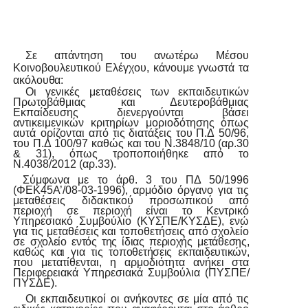
Σε απάντηση του ανωτέρω Μέσου
Κοινοβουλευτικού Ελέγχου, κάνουμε γνωστά τα
ακόλουθα:
Οι γενικές μεταθέσεις των εκπαιδευτικών
Πρωτοβάθμιας και Δευτεροβάθμιας
Εκπαίδευσης διενεργούνται βάσει
αντικειμενικών κριτηρίων μοριοδότησης όπως
αυτά ορίζονται
από
τις
διατάξεις
του
Π.Δ
50/96,
του
Π.Δ
100/97
καθώς
και
του
Ν.3848/10
(αρ.30
& 31), όπως τροποποιήθηκε από το
Ν.4038/2012 (αρ.33).
Σύμφωνα με το άρθ. 3 του ΠΔ 50/1996
(ΦΕΚ45Α’/08
-03-
1996), αρμόδιο όργανο για τις
μεταθέσεις
διδακτικού
προσωπικού
από
περιοχή σε περιοχή
είναι
το Κεντρικό
Υπηρεσιακό Συμβούλιο (ΚΥΣΠΕ/ΚΥΣΔΕ), ενώ
για τις μεταθέσεις και τοποθετήσεις από σχολείο
σε
σχολείο εντός
της
ίδιας περιοχής
μετάθεσης,
καθώς
και για
τις
τοποθετήσεις
εκπαιδευτικών,
που μετατίθενται, η αρμοδιότητα ανήκει στα
Περιφερειακά Υπηρεσιακά Συμβούλια
(ΠΥΣΠΕ/
ΠΥΣΔΕ).
Οι εκπαιδευτικοί οι ανήκοντες σε μία από τις