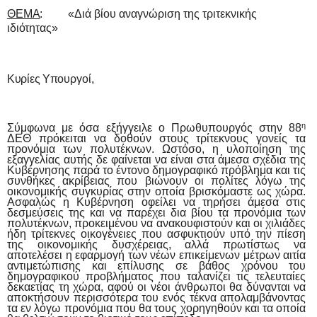
ΘΕΜΑ
:
«Διά
βίου
αναγνώριση
της τριτεκνικής
ιδιότητας»
Κυρίες
Υπουργοί,
η
Σύμφωνα με όσα εξήγγειλε ο Πρωθυπουργός στην 88
ΔΕΘ πρόκειται να δοθούν στους τρίτεκνους γονείς τα
προνόμια των πολυτέκνων. Ωστόσο, η υλοποίηση της
εξαγγελίας αυτής δε φαίνεται να είναι στα άμεσα σχέδια της
Κυβέρνησης παρά το έντονο δημογραφικό πρόβλημα και τις
συνθήκες ακρίβειας που βιώνουν οι πολίτες λόγω της
οικονομικής συγκυρίας στην οποία βρισκόμαστε ως χώρα.
Ασφαλώς η Κυβέρνηση οφείλει να τηρήσει άμεσα στις
δεσμεύσεις της και να παρέχει δια βίου τα προνόμια των
πολυτέκνων, προκειμένου να ανακουφιστούν και οι χιλιάδες
ήδη τρίτεκνες οικογένειες
που
ασφυκτιούν
υπό
την
πίεση
της
οικονομικής
δυσχέρειας,
αλλά πρωτίστως να
αποτελέσει η εφαρμογή των νέων επικείμενων μέτρων αιτία
αντιμετώπισης και επίλυσης σε βάθος χρόνου του
δημογραφικού προβλήματος που ταλανίζει τις τελευταίες
δεκαετίας τη χώρα, αφού οι νέοι άνθρωποι θα δύνανται να
αποκτήσουν περισσότερα του ενός τέκνα απολαμβάνοντας
τα εν λόγω προνόμια που θα τους χορηγηθούν και τα οποία