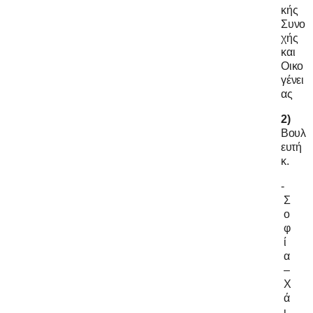
κής
Συνο
χής
και
Οικο
γένει
ας
2)
Βουλ
ευτή
κ
.
-
Σ
ο
φ
ί
α
–
Χ
ά
ι