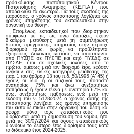
προσκόμισης πιστοποιητικού Κέντρου
Πιστοποίησης Αναπηρίας (ΚΕ.Π.Α.) που
αποδεικνύει τα ανωτέρω. Για τους σκοπούς της
παρούσας,
ο
χρόνος
απόσπασης
λογίζεται
ως
χρόνος
υπηρέτησης
του
εκπαιδευτικού
στην
οργανική του θέση».
Επομένως, εκπαιδευτικοί που διορίστηκαν
σύμφωνα με τις ως άνω διατάξεις έχουν
δικαίωμα μετάθεσης μετά τη συμπλήρωση
διετούς πραγματικής υπηρεσίας στην περιοχή
διορισμού
τους,
χωρίς
να
προβλέπονται
εξαιρέσεις.
Δύνανται,
ωστόσο,
να
αποσπώνται
από ΠΥΣΠΕ σε ΠΥΣΠΕ και από ΠΥΣΔΕ σε
ΠΥΣΔΕ, ήτοι σε σχολικές μονάδες, από το
πρώτο,
αμέσως μετά τον διορισμό έτος, εφόσον
ανήκουν στις ειδικές κατηγορίες μετάθεσης της
παρ.
1 του άρθρου 13 του π.δ. 50/1996 (Α' 45) ή
έχουν, οι ίδιοι ή οι σύζυγοί τους, ποσοστό
αναπηρίας
75%
και άνω
ανεξαρτήτως
παθήσεως
ή
έχουν
τέκνα
με
αναπηρία
67%
και
άνω, ανεξαρτήτως παθήσεως, ενώ μετά την
έκδοση του ν. 5128/2024 ο χρόνος αυτής της
απόσπασης λογίζεται ως χρόνος υπηρέτησης
του εκπαιδευτικού στην οργανική του θέση και
αφορά
μόνο
τους
εκπαιδευτικούς
που
διορίζονται
μετά
τη
δημοσίευση
του
νόμου,
ήτοι
μετά τις 30/07/2024 και όσους εκπαιδευτικούς
διανύουν το δεύτερο έτος διορισμού τους κατά
το διδακτικό έτος 2024
-2025.