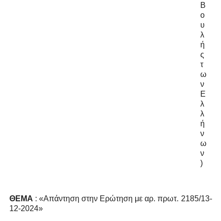
Β
ο
υ
λ
ή
ς
τ
ω
ν
Ε
λ
λ
ή
ν
ω
ν
)
ΘΕΜΑ
:
«Απάντηση
στην
Ερώτηση με
αρ.
πρωτ.
2185/13-
12-
2024
»