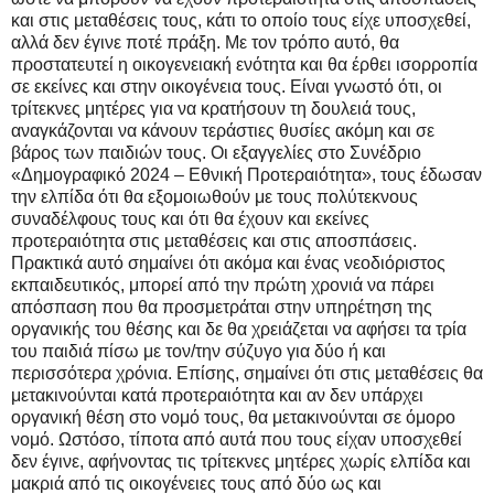
και στις μεταθέσεις τους, κάτι το οποίο τους είχε υποσχεθεί,
αλλά δεν έγινε ποτέ πράξη. Με τον τρόπο αυτό, θα
προστατευτεί η οικογενειακή ενότητα και θα έρθει ισορροπία
σε εκείνες και στην οικογένεια τους. Είναι γνωστό ότι, οι
τρίτεκνες μητέρες για να κρατήσουν τη δουλειά τους,
αναγκάζονται να κάνουν τεράστιες θυσίες ακόμη και σε
βάρος των παιδιών τους. Οι εξαγγελίες στο Συνέδριο
«Δημογραφικό 2024 – Εθνική Προτεραιότητα», τους έδωσαν
την ελπίδα ότι θα εξομοιωθούν με τους πολύτεκνους
συναδέλφους τους και ότι θα έχουν και εκείνες
προτεραιότητα στις μεταθέσεις και στις αποσπάσεις.
Πρακτικά αυτό σημαίνει ότι ακόμα και ένας νεοδιόριστος
εκπαιδευτικός, μπορεί από την πρώτη χρονιά να πάρει
απόσπαση που θα προσμετράται στην υπηρέτηση της
οργανικής του θέσης και δε θα χρειάζεται να αφήσει τα τρία
του παιδιά πίσω με τον/την σύζυγο για δύο ή και
περισσότερα χρόνια. Επίσης, σημαίνει ότι στις μεταθέσεις θα
μετακινούνται κατά προτεραιότητα και αν δεν υπάρχει
οργανική θέση στο νομό τους, θα μετακινούνται σε όμορο
νομό. Ωστόσο, τίποτα από αυτά που τους είχαν υποσχεθεί
δεν έγινε, αφήνοντας τις τρίτεκνες μητέρες χωρίς ελπίδα και
μακριά από τις οικογένειες τους από δύο ως και