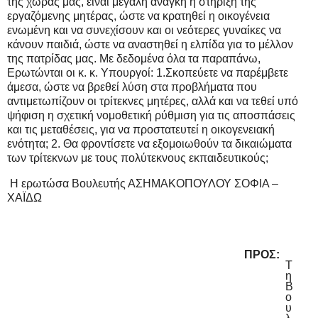
της χώρας μας, είναι μεγάλη ανάγκη η στήριξη της
εργαζόμενης μητέρας, ώστε να κρατηθεί η οικογένεια
ενωμένη και να συνεχίσουν και οι νεότερες γυναίκες να
κάνουν παιδιά, ώστε να αναστηθεί η ελπίδα για το μέλλον
της πατρίδας μας. Με δεδομένα όλα τα παραπάνω,
Ερωτώνται οι κ. κ. Υπουργοί: 1.Σκοπεύετε να παρέμβετε
άμεσα, ώστε να βρεθεί λύση στα προβλήματα που
αντιμετωπίζουν οι τρίτεκνες μητέρες, αλλά και να τεθεί υπό
ψήφιση η σχετική νομοθετική ρύθμιση για τις αποσπάσεις
και τις μεταθέσεις, για να προστατευτεί η οικογενειακή
ενότητα; 2. Θα φροντίσετε να εξομοιωθούν τα δικαιώματα
των τρίτεκνων με τους πολύτεκνους εκπαιδευτικούς;
Η ερωτώσα Βουλευτής ΑΣΗΜΑΚΟΠΟΥΛΟΥ ΣΟΦΙΑ –
ΧΑΪΔΩ
ΠΡΟΣ:
Τ
η
Β
ο
υ