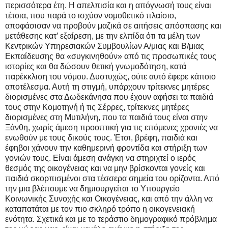
περισσότερα έτη. Η απελπισία και η απόγνωσή τους είναι
τέτοια, που παρά το ισχύον νομοθετικό πλαίσιο,
αποφάσισαν να προβούν μαζικά σε αιτήσεις απόσπασης και
μετάθεσης κατ’ εξαίρεση, με την ελπίδα ότι τα μέλη των
Κεντρικών Υπηρεσιακών Συμβουλίων Α/μιας και Β/μιας
Εκπαίδευσης θα «συγκινηθούν» από τις προσωπικές τους
ιστορίες και θα δώσουν θετική γνωμοδότηση, κατά
παρέκκλιση του νόμου. Δυστυχώς, ούτε αυτό έφερε κάποιο
αποτέλεσμα. Αυτή τη στιγμή, υπάρχουν τρίτεκνες μητέρες
διορισμένες στα Δωδεκάνησα που έχουν αφήσει τα παιδιά
τους στην Κομοτηνή ή τις Σέρρες, τρίτεκνες μητέρες
διορισμένες στη Μυτιλήνη, που τα παιδιά τους είναι στην
Ξάνθη, χωρίς άμεση προοπτική για τις επόμενες χρονιές να
ενωθούν με τους δικούς τους. Έτσι, βρέφη, παιδιά και
έφηβοι χάνουν την καθημερινή φροντίδα και στήριξη των
γονιών τους. Είναι άμεση ανάγκη να στηριχτεί ο ιερός
θεσμός της οικογένειας και να μην βρίσκονται γονείς και
παιδιά σκορπισμένοι στα τέσσερα σημεία του ορίζοντα. Από
την μια βλέπουμε να δημιουργείται το Υπουργείο
Κοινωνικής Συνοχής και Οικογένειας, και από την άλλη να
καταπατάται με τον πιο σκληρό τρόπο η οικογενειακή
ενότητα. Σχετικά και με το τεράστιο δημογραφικό πρόβλημα