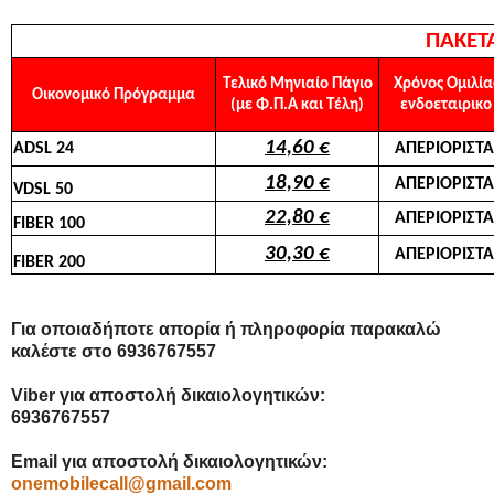
ΠΑΚΕΤ
Τελικό Μηνιαίο Πάγιο
Χρόνος Ομιλία
Οικονομικό Πρόγραμμα
(με Φ.Π.Α και Τέλη)
ενδοεταιρικο
14,60 €
ADSL 24
ΑΠΕΡΙΟΡΙΣΤ
18,90 €
ΑΠΕΡΙΟΡΙΣΤ
VDSL 50
22,80 €
ΑΠΕΡΙΟΡΙΣΤ
FIBER 100
30,30 €
ΑΠΕΡΙΟΡΙΣΤ
FIBER 200
Για οποιαδήποτε απορία ή πληροφορία παρακαλώ
καλέστε στο 6936767557
Viber για αποστολή δικαιολογητικών:
6936767557
Email για αποστολή δικαιολογητικών:
onemobilecall@gmail.com