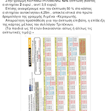
Στην γραμμή ΚΕΡΑΜΩΤΗ-ΛΙΜΕΝΑΣ
43%
έκπτωση (κόστος
εισιτηρίου
2
ευρώ , αντί 3,5 ευρώ)
Επίσης αναφέρουμε και την έκπτωση 50 % στο κόστος
εισιτηρίου αυτοκίνητου<4,25
m
, αποκλειστικά στο πρώτο
δρομολόγιο της γραμμής Λιμένα –Κεραμωτής.
Απαραίτητη προϋπόθεση για την έκπτωση επιβάτη, η επίδειξη
της κάρτας μέλους του συλλόγου Tριτέκνων.
(Τα παιδιά ως 10 ετών δικαιούνται ούτως ή άλλως τις
εκπτωτικές τιμές) »