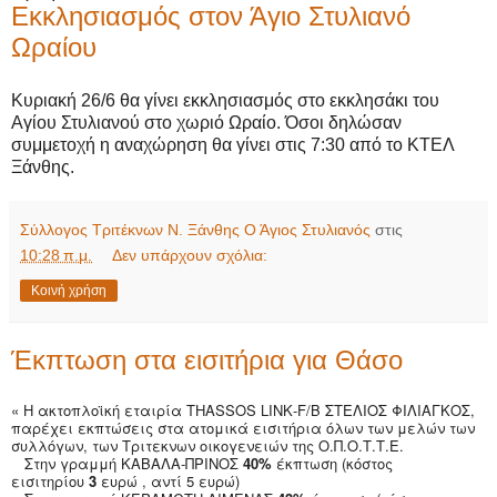
Εκκλησιασμός στον Άγιο Στυλιανό
Ωραίου
Κυριακή 26/6 θα γίνει εκκλησιασμός στο εκκλησάκι του
Αγίου Στυλιανού στο χωριό Ωραίο. Όσοι δηλώσαν
συμμετοχή η αναχώρηση θα γίνει στις 7:30 από το ΚΤΕΛ
Ξάνθης.
Σύλλογος Τριτέκνων Ν. Ξάνθης Ο Άγιος Στυλιανός
στις
10:28 π.μ.
Δεν υπάρχουν σχόλια:
Κοινή χρήση
Έκπτωση στα εισιτήρια για Θάσο
« Η ακτοπλοϊκή εταιρία
THASSOS
LINK
-
F
/
B
ΣΤΕΛΙΟΣ ΦΙΛΙΑΓΚΟΣ,
παρέχει εκπτώσεις στα ατομικά εισιτήρια όλων των μελών των
συλλόγων, των Τριτεκνων οικογενειών της Ο.Π.Ο.Τ.Τ.Ε.
Στην γραμμή ΚΑΒΑΛΑ-ΠΡΙΝΟΣ
40%
έκπτωση (κόστος
εισιτηρίου
3
ευρώ , αντί 5 ευρώ)