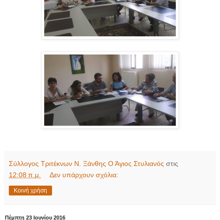
Σύλλογος Τριτέκνων Ν. Ξάνθης Ο Άγιος Στυλιανός
στις
12:08 π.μ.
Δεν υπάρχουν σχόλια:
Κοινή χρήση
Πέμπτη 23 Ιουνίου 2016