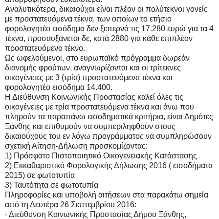
Αναλυτικότερα, δικαιούχοι είναι πλέον οι πολύτεκνοι γονείς
με προστατευόμενα τέκνα, των οποίων το ετήσιο
φορολογητέο εισόδημα δεν ξεπερνά τις 17.280 ευρώ για τα 4
τέκνα, προσαυξάνεται δε, κατά 2880 για κάθε επιπλέον
προστατευόμενο τέκνο.
Ως ωφελούμενοι, στο ευρωπαϊκό πρόγραμμα δωρεάν
διανομής φρούτων, αναγνωρίζονται και οι τρίτεκνες
οικογένειες με 3 (τρία) προστατευόμενα τέκνα και
φορολογητέο εισόδημα 14.400.
Η Διεύθυνση Κοινωνικής Προστασίας καλεί όλες τις
οικογένειες με τρία προστατευόμενα τέκνα και άνω που
πληρούν τα παραπάνω εισοδηματικά κριτήρια, είναι Δημότες
Ξάνθης και επιθυμούν να συμπεριληφθούν στους
δικαιούχους του εν λόγω προγράμματος να συμπληρώσουν
σχετική Αίτηση-Δήλωση προσκομίζοντας:
1) Πρόσφατο Πιστοποιητικό Οικογενειακής Κατάστασης
2) Εκκαθαριστικό Φορολογικής Δήλωσης 2016 ( εισοδήματα
2015) σε φωτοτυπία
3) Ταυτότητα σε φωτοτυπία
Πληροφορίες και υποβολή αιτήσεων στα παρακάτω σημεία
από τη Δευτέρα 26 Σεπτεμβρίου 2016:
- Διεύθυνση Κοινωνικής Προστασίας Δήμου Ξάνθης,