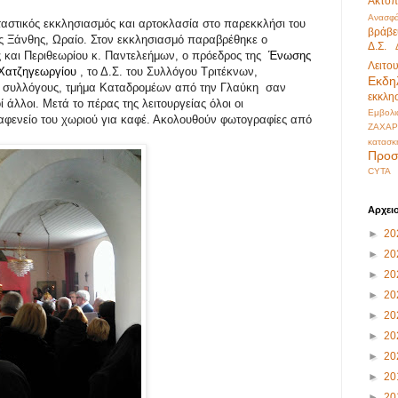
Ακτοπ
Ανασφά
ταστικός εκκλησιασμός και αρτοκλασία στο παρεκκλήσι του
βράβε
ης Ξάνθης, Ωραίο. Στον εκκλησιασμό παραβρέθηκε ο
Δ.Σ.
 και Περιθεωρίου κ. Παντελεήμων, ο πρόεδρος της
Ένωσης
Λειτο
Χατζηγεωργίου
, το Δ.Σ. του Συλλόγου Τριτέκνων,
Εκδη
 συλλόγους, τμήμα Καταδρομέων από την Γλαύκη σαν
εκκλη
 άλλοι. Μετά το πέρας της λειτουργείας όλοι οι
Εμβολι
αφενείο του χωριού για καφέ. Ακολουθούν φωτογραφίες από
ΖΑΧΑΡ
κατασκ
Προσ
CYTA
Αρχει
►
20
►
20
►
20
►
20
►
20
►
20
►
20
►
20
►
20