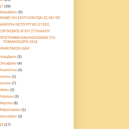
17
(39)
Δεκεμβρίου
(5)
ΒΡΑΒΕΥΣΗ ΕΠΙΤΥΧΟΝΤΩΝ ΣΕ ΑΕΙ-ΤΕΙ
ΔΙΑΚΟΠΗ ΛΕΙΤΟΥΡΓΙΑΣ-ΕΥΧΕΣ
ΕΟΡΤΑΣΜΟΣ ΑΓΙΟΥ ΣΤΥΛΙΑΝΟΥ
ΠΡΟΓΡΑΜΜΑ ΕΚΚΛΗΣΙΑΣΜΩΝ ΣΤΑ
ΠΟΜΑΚΟΧΩΡΙΑ 2018
ΑΝΑΚΟΙΝΩΣΗ ΔΕΗ
Νοεμβρίου
(3)
Οκτωβρίου
(4)
Αυγούστου
(4)
Ιουλίου
(1)
Ιουνίου
(7)
Μαΐου
(2)
Απριλίου
(3)
Μαρτίου
(6)
Φεβρουαρίου
(1)
Ιανουαρίου
(3)
16
(17)