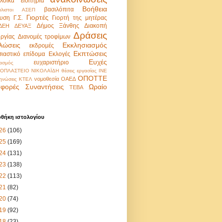
λοϊκά εισιτήρια
Βοήθεια
βασιλόπιτα
λιστοι
ΑΣΕΠ
Γιορτές
υση
Γ.Σ.
Γιορτή της μητέρας
Δήμος Ξάνθης
Διακοπή
ΔΕΗ
ΔΕΥΑΞ
Δράσεις
υργίας
Διανομές τροφίμων
λώσεις
Εκκλησιασμός
εκδρομές
Εκπτώσεις
σιαστικό επίδομα
Εκλογές
Ευχές
ευχαριστήριο
ασμός
ΟΠΛΑΣΤΕΙΟ ΝΙΚΟΛΑΪΔΗ
θέσεις εργασίας
ΙΝΕ
ΟΠΟΤΤΕ
νομοθεσία
ΟΑΕΔ
ηνώσεις
ΚΤΕΛ
φορές
Συναντήσεις
Ωραίο
ΤΕΒΑ
οθήκη ιστολογίου
26
(106)
25
(169)
24
(131)
23
(138)
22
(113)
21
(82)
20
(74)
19
(92)
18
(23)