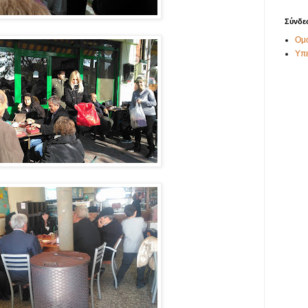
Σύνδε
Ομο
Υπ