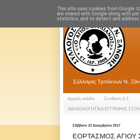
This site uses cookies from Google to 
are shared with Google along with per
statistics, and to detect and address
Σύλλογος Τριτέκνων Ν. Ξάν
Αρχική σελίδα
Σύνθεση Δ.Σ.
ΔΙΚΑΙΟΛΟΓΗΤΙΚΑ ΕΓΓΡΑΦΗΣ ΣΤΟ
Σάββατο 23 Δεκεμβρίου 2017
ΕΟΡΤΑΣΜΟΣ ΑΓΙΟΥ 