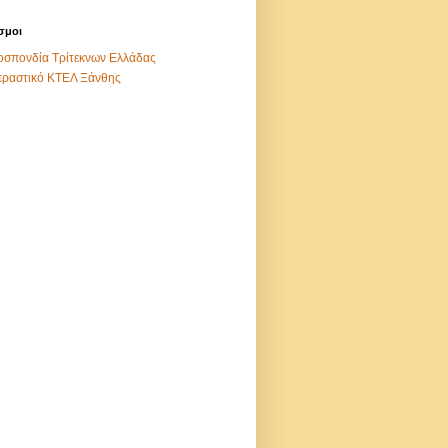
σμοι
σπονδία Τρίτεκνων Ελλάδας
εραστικό ΚΤΕΛ Ξάνθης