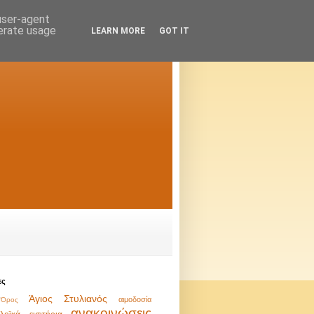
 user-agent
nerate usage
LEARN MORE
GOT IT
ες
Άγιος Στυλιανός
αιμοδοσία
Όρος
ανακοινώσεις