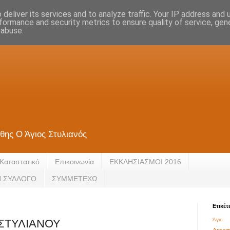
deliver its services and to analyze traffic. Your IP address and
formance and security metrics to ensure quality of service, ge
 abuse.
θης Ο Άγιος Στυλιανός
Καταστατικό
Eπικοινωνία
ΕΚΚΛΗΣΙΑΣΜΟΙ 2016
Ν ΣΥΛΛΟΓΟ
ΣΥΜΜΕΤΕΧΩ
Ετικέτ
Άγιο 
ΣΤΥΛΙΑΝΟΥ