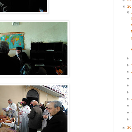
▼
20
▼
►
►
►
►
►
►
►
►
►
►
►
20