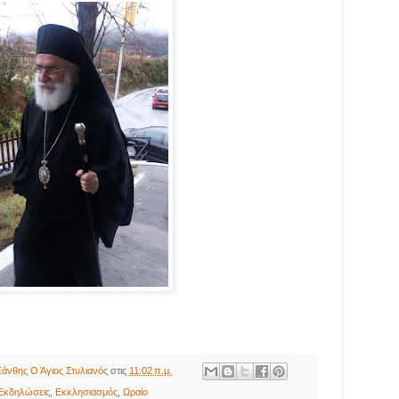
άνθης Ο Άγιος Στυλιανός
στις
11:02 π.μ.
Εκδηλώσεις
,
Εκκλησιασμός
,
Ωραίο