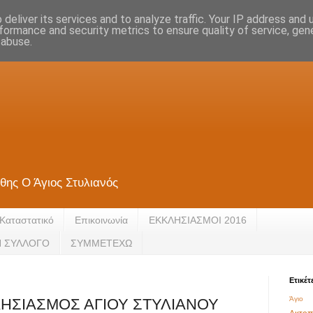
deliver its services and to analyze traffic. Your IP address and
formance and security metrics to ensure quality of service, ge
 abuse.
θης Ο Άγιος Στυλιανός
Καταστατικό
Eπικοινωνία
ΕΚΚΛΗΣΙΑΣΜΟΙ 2016
Ν ΣΥΛΛΟΓΟ
ΣΥΜΜΕΤΕΧΩ
Ετικέτ
Άγιο 
ΗΣΙΑΣΜΟΣ ΑΓΙΟΥ ΣΤΥΛΙΑΝΟΥ