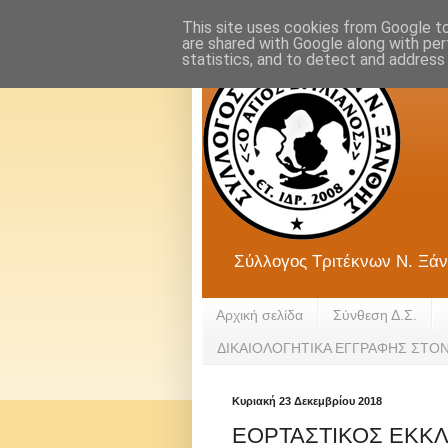
This site uses cookies from Google to 
are shared with Google along with per
statistics, and to detect and address
Σύλλογος Τριτέκνων Ν. Ξάν
Αρχική σελίδα
Σύνθεση Δ.Σ.
ΔΙΚΑΙΟΛΟΓΗΤΙΚΑ ΕΓΓΡΑΦΗΣ ΣΤΟ
Κυριακή 23 Δεκεμβρίου 2018
ΕΟΡΤΑΣΤΙΚΟΣ ΕΚΚΛ