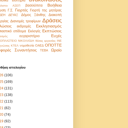
λοϊκά εισιτήρια
Βοήθεια
βασιλόπιτα
λιστοι
ΑΣΕΠ
Γιορτές
υση
Γ.Σ.
Γιορτή της μητέρας
Δήμος Ξάνθης
Διακοπή
ΔΕΗ
ΔΕΥΑΞ
Δράσεις
υργίας
Διανομές τροφίμων
λώσεις
Εκκλησιασμός
εκδρομές
Εκπτώσεις
σιαστικό επίδομα
Εκλογές
Ευχές
ευχαριστήριο
ασμός
ΟΠΛΑΣΤΕΙΟ ΝΙΚΟΛΑΪΔΗ
θέσεις εργασίας
ΙΝΕ
ΟΠΟΤΤΕ
νομοθεσία
ΟΑΕΔ
ηνώσεις
ΚΤΕΛ
φορές
Συναντήσεις
Ωραίο
ΤΕΒΑ
οθήκη ιστολογίου
26
(106)
25
(169)
24
(131)
23
(138)
22
(113)
21
(82)
20
(74)
19
(92)
18
(23)