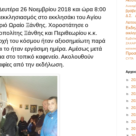
Ακτοπ
Ανασφά
ευτέρα 26 Νοεμβρίου 2018 και ώρα 8:00
βράβε
Δ.Σ.
 εκκλησιασμός στο εκκλησάκι του Αγίου
Λειτο
ριό Ωραίο Ξάνθης. Χοροστάτησε ο
Εκδη
πολίτης Ξάνθης και Περιθεωρίου κ.κ.
εκκλη
Εμβολι
οχή του κόσμου ήταν αξιοσημείωτη παρά
ΖΑΧΑΡ
αι το ήταν εργάσιμη ημέρα. Αμέσως μετά
κατασκ
Προσ
α στο τοπικό καφενείο. Ακολουθούν
CYTA
φίες από την εκδήλωση.
Αρχει
►
20
►
20
►
20
►
20
►
20
►
20
►
20
►
20
▼
20