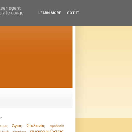
 user-agent
nerate usage
LEARN MORE
GOT IT
ες
Άγιος Στυλιανός
αιμοδοσία
Όρος
ανακοινώσεις