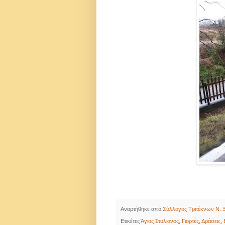
Αναρτήθηκε από
Σύλλογος Τριτέκνων Ν. Ξ
Ετικέτες
Άγιος Στυλιανός
,
Γιορτές
,
Δράσεις
,