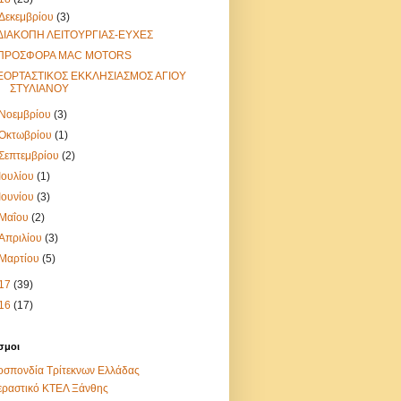
Δεκεμβρίου
(3)
ΔΙΑΚΟΠΗ ΛΕΙΤΟΥΡΓΙΑΣ-ΕΥΧΕΣ
ΠΡΟΣΦΟΡΑ MAC MOTORS
ΕΟΡΤΑΣΤΙΚΟΣ ΕΚΚΛΗΣΙΑΣΜΟΣ ΑΓΙΟΥ
ΣΤΥΛΙΑΝΟΥ
Νοεμβρίου
(3)
Οκτωβρίου
(1)
Σεπτεμβρίου
(2)
Ιουλίου
(1)
Ιουνίου
(3)
Μαΐου
(2)
Απριλίου
(3)
Μαρτίου
(5)
17
(39)
16
(17)
σμοι
σπονδία Τρίτεκνων Ελλάδας
εραστικό ΚΤΕΛ Ξάνθης