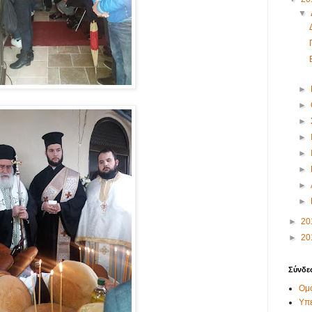
▼
►
►
►
►
►
►
►
►
►
20
►
20
Σύνδε
Ομο
Υπ