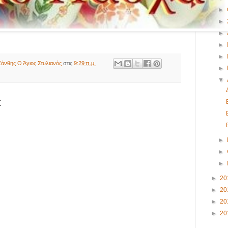
►
►
►
►
►
άνθης Ο Άγιος Στυλιανός
στις
9:29 π.μ.
►
▼
:
►
►
►
►
20
►
20
►
20
►
20