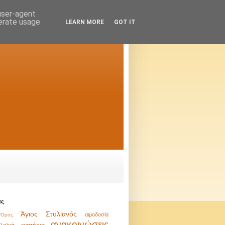
 user-agent
nerate usage
LEARN MORE
GOT IT
ες
Άγιος Στυλιανός
αιμοδοσία
Όρος
ανακοινώσεις