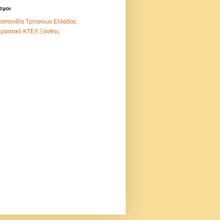
σμοι
σπονδία Τρίτεκνων Ελλάδας
εραστικό ΚΤΕΛ Ξάνθης