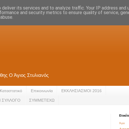
deliver its services and to analyze traffic. Your IP address and
formance and security metrics to ensure quality of service, ge
 abuse.
θης Ο Άγιος Στυλιανός
Καταστατικό
Eπικοινωνία
ΕΚΚΛΗΣΙΑΣΜΟΙ 2016
Ν ΣΥΛΛΟΓΟ
ΣΥΜΜΕΤΕΧΩ
Ετικέτ
Άγιο 