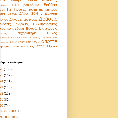
λοϊκά εισιτήρια
Βοήθεια
βασιλόπιτα
λιστοι
ΑΣΕΠ
Γιορτές
υση
Γ.Σ.
Γιορτή της μητέρας
Δήμος Ξάνθης
Διακοπή
ΔΕΗ
ΔΕΥΑΞ
Δράσεις
υργίας
Διανομές τροφίμων
λώσεις
Εκκλησιασμός
εκδρομές
Εκπτώσεις
σιαστικό επίδομα
Εκλογές
Ευχές
ευχαριστήριο
ασμός
ΟΠΛΑΣΤΕΙΟ ΝΙΚΟΛΑΪΔΗ
θέσεις εργασίας
ΙΝΕ
ΟΠΟΤΤΕ
νομοθεσία
ΟΑΕΔ
ηνώσεις
ΚΤΕΛ
φορές
Συναντήσεις
Ωραίο
ΤΕΒΑ
οθήκη ιστολογίου
26
(106)
25
(169)
24
(131)
23
(138)
22
(113)
21
(82)
20
(74)
Δεκεμβρίου
(7)
Νοεμβρίου
(2)