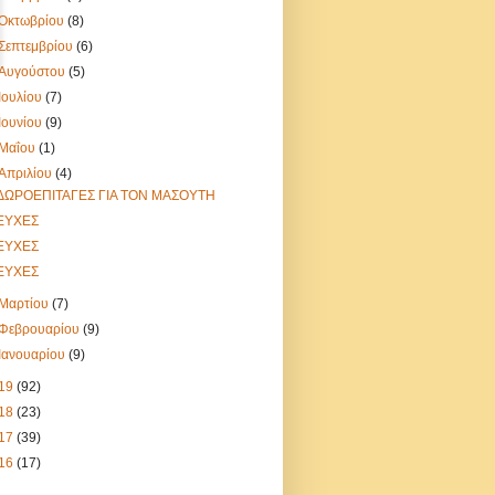
Οκτωβρίου
(8)
Σεπτεμβρίου
(6)
Αυγούστου
(5)
Ιουλίου
(7)
Ιουνίου
(9)
Μαΐου
(1)
Απριλίου
(4)
ΔΩΡΟΕΠΙΤΑΓΕΣ ΓΙΑ ΤΟΝ ΜΑΣΟΥΤΗ
ΕΥΧΕΣ
ΕΥΧΕΣ
ΕΥΧΕΣ
Μαρτίου
(7)
Φεβρουαρίου
(9)
Ιανουαρίου
(9)
19
(92)
18
(23)
17
(39)
16
(17)