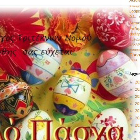
Ακτοπ
Ανασφά
βράβε
Δ.Σ.
Λειτο
Εκδη
εκκλη
Εμβολι
ΖΑΧΑΡ
κατασκ
Προσ
CYTA
Αρχει
►
20
►
20
►
20
►
20
►
20
►
20
▼
20
►
►