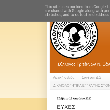
This site uses cookies from Google to 
are shared with Google along with per
statistics, and to detect and address
Σύλλογος Τριτέκνων Ν. Ξάν
Αρχική σελίδα
Σύνθεση Δ.Σ.
ΔΙΚΑΙΟΛΟΓΗΤΙΚΑ ΕΓΓΡΑΦΗΣ ΣΤΟ
Σάββατο 18 Απριλίου 2020
ΕΥΧΕΣ