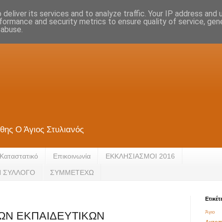
deliver its services and to analyze traffic. Your IP address and
formance and security metrics to ensure quality of service, ge
 abuse.
θης Ο Άγιος Στυλιανός
Καταστατικό
Eπικοινωνία
ΕΚΚΛΗΣΙΑΣΜΟΙ 2016
Ν ΣΥΛΛΟΓΟ
ΣΥΜΜΕΤΕΧΩ
Ετικέτ
Άγιο 
ΩΝ ΕΚΠΑΙΔΕΥΤΙΚΩΝ