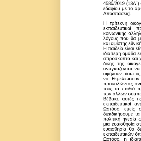
4589/2019 (13Α΄
εδαφίου με το άρθ
Αποσπάσεις].
H τρίτεκνη οικογ
εκπαιδευτικοί 
κοινωνικής αλληλ
λόγους που θα 
και υψίστης εθνικ
Η παιδεία είναι ε
ιδιαίτερη ομάδα 
απρόσκοπτα και χ
δικής της οικογ
αναγκάζονται να 
αφήνουν πίσω τις
να θεμελιώσουν
προκαλώντας ανυ
τους τα παιδιά 
των άλλων συμπο
Βέβαια, αυτές τι
εκπαιδευτικοί αν
Ωστόσο, εμείς 
διεκδικήσουμε τ
πολιτική ηγεσία 
μια ευαισθησία στ
ευαισθησία θα δ
εκπαιδευτικών όπω
Ωστόσο, η ιδιαιτ