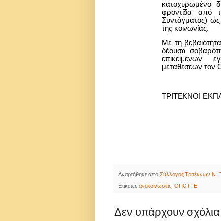
κατοχυρωμένο δ
φροντίδα από 
Συντάγματος) ως
της κοινωνίας.
Με τη βεβαιότητα
δέουσα σοβαρότ
επικείμενων 
μεταθέσεων τον 
ΤΡΙΤΕΚΝΟΙ ΕΚΠΑ
Αναρτήθηκε από
Σύλλογος Τριτέκνων Ν. Ξ
Ετικέτες
ανακοινώσεις
,
ΟΠΟΤΤΕ
Δεν υπάρχουν σχόλια