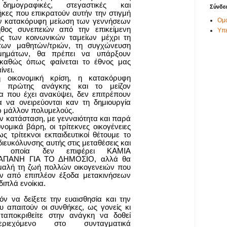
 δημογραφικές, στεγαστικές και
Σύνδε
ήκες που επικρατούν αυτήν την στιγμή
Ομο
ν κατακόρυφη μείωση των γεννήσεων
ήθος συνεπειών από την επικείμενη
Υπ
ης των κοινωνικών ταμείων μέχρι τη
των μαθητών/τριών, τη συγχώνευση
τμημάτων, θα πρέπει να υπάρξουν
αθώς όπως φαίνεται το έθνος μας
ίνει.
 οικονομική κρίση, η κατακόρυφη
η πρώτης ανάγκης και το μείζον
α που έχει ανακύψει, δεν επιτρέπουν
α να ονειρεύονται καν τη δημιουργία
ω μάλλον πολυμελούς.
ν κατάσταση, με γενναιότητα και παρά
νομικά βάρη, οι τρίτεκνες οικογένειες
 τρίτεκνοι εκπαιδευτικοί θέτουμε το
 διευκόλυνσης αυτής στις μεταθέσεις και
η οποία δεν επιφέρει ΚΑΜΙΑ
ΠΑΝΗ ΓΙΑ ΤΟ ΔΗΜΟΣΙΟ, αλλά θα
ομαλή τη ζωή πολλών οικογενειών που
ν από επιπλέον έξοδα μετακινήσεων
ιπλά ενοίκια.
ν να δείξετε την ευαισθησία και την
 απαιτούν οι συνθήκες, ως γονείς κι
νταποκριθείτε στην ανάγκη να δοθεί
εριεχόμενο στο συνταγματικά