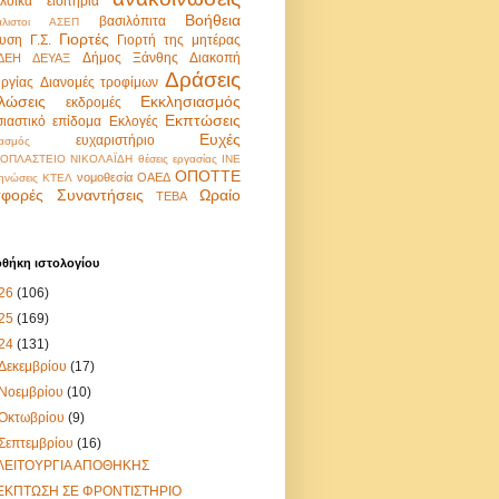
λοϊκά εισιτήρια
Βοήθεια
βασιλόπιτα
λιστοι
ΑΣΕΠ
Γιορτές
υση
Γ.Σ.
Γιορτή της μητέρας
Δήμος Ξάνθης
Διακοπή
ΔΕΗ
ΔΕΥΑΞ
Δράσεις
υργίας
Διανομές τροφίμων
λώσεις
Εκκλησιασμός
εκδρομές
Εκπτώσεις
σιαστικό επίδομα
Εκλογές
Ευχές
ευχαριστήριο
ασμός
ΟΠΛΑΣΤΕΙΟ ΝΙΚΟΛΑΪΔΗ
θέσεις εργασίας
ΙΝΕ
ΟΠΟΤΤΕ
νομοθεσία
ΟΑΕΔ
ηνώσεις
ΚΤΕΛ
φορές
Συναντήσεις
Ωραίο
ΤΕΒΑ
οθήκη ιστολογίου
26
(106)
25
(169)
24
(131)
Δεκεμβρίου
(17)
Νοεμβρίου
(10)
Οκτωβρίου
(9)
Σεπτεμβρίου
(16)
ΛΕΙΤΟΥΡΓΙΑ ΑΠΟΘΗΚΗΣ
ΕΚΠΤΩΣΗ ΣΕ ΦΡΟΝΤΙΣΤΗΡΙΟ