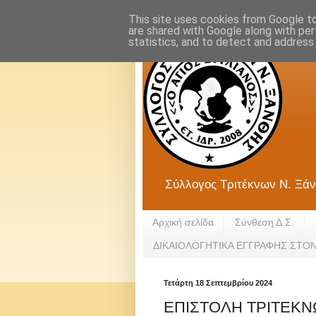
This site uses cookies from Google to 
are shared with Google along with per
statistics, and to detect and address
Σύλλογος Τριτέκνων Ν. Ξάν
Αρχική σελίδα
Σύνθεση Δ.Σ.
ΔΙΚΑΙΟΛΟΓΗΤΙΚΑ ΕΓΓΡΑΦΗΣ ΣΤΟ
Τετάρτη 18 Σεπτεμβρίου 2024
ΕΠΙΣΤΟΛΗ ΤΡΙΤΕΚΝ