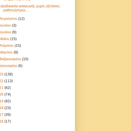
«Διαδικασία εισαγωγής χωρίς εξετάσεις
μαθητών/τριώ...
Αυγούστου
(12)
Ιουλίου
(3)
Ιουνίου
(9)
Μαΐου
(15)
Απριλίου
(15)
Μαρτίου
(9)
Φεβρουαρίου
(10)
Ιανουαρίου
(6)
23
(138)
22
(113)
21
(82)
20
(74)
19
(92)
18
(23)
17
(39)
16
(17)