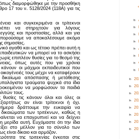
) όπως διαμορφώθηκε με την προσθήκη
ρο 17 του ν. 5128/2024 (118Α) για τις
►
ένεια και συγκεκριμένα οι τρίτεκνοι
►
πρέπει να στηριχτούν για λόγους
εγγύης και προστασίας, αλλά και για
►
μπορούσαμε να αποκαλέσουμε ακόμα
►
ής σημασίας.
θνικό αγαθό και ως τέτοιο πρέπει αυτή η
►
εκπαιδευτικών να μπορεί να το ασκήσει
►
ωρίς επιπλέον θυσίες για το θεσμό της
ένειας, όπως αυτές που για χρόνια
►
κάνουν οι μάχιμοι εκπαιδευτικοί που
►
 οικογένειές τους μέχρι να καταφέρουν
 δικαίωμα απόσπασης ή μετάθεσης
►
20
πολόγιστα τραύματα ψυχικά στα ίδια
►
20
προκειμένου να μορφώσουν τα παιδιά
λιτών τους.
►
20
ς θυσίες τις κάνουν όλοι και όλες οι
►
20
εξαρτήτως αν είναι τρίτεκνοι ή όχι.
σήμερα δράττουμε την ευκαιρία να
►
20
α δικαιώματα των τριτέκνων, καθώς η
►
20
φαίνεται να επαγρυπνεί και να δείχνει
►
20
η μερίδα αυτή. Ευχόμαστε ότι την ίδια
είξει στο μέλλον για το σύνολο των
►
20
ς είναι δίκαιο και αρμόζον.
ερότητα της τριτεκνίας έγκειται στις