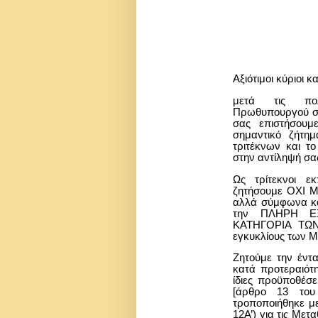
Αξιότιμοι κύριοι κα
μετά τις πολ
Πρωθυπουργού στ
σας επιστήσουμ
σημαντικό ζήτη
τριτέκνων και το
στην αντίληψή σα
Ως τρίτεκνοι ε
ζητήσουμε ΟΧΙ
αλλά σύμφωνα κα
την ΠΛΗΡΗ Ε
ΚΑΤΗΓΟΡΙΑ ΤΩΝ
εγκυκλίους των
Ζητούμε την έντα
κατά προτεραιότη
ίδιες προϋποθέσε
[άρθρο 13 του
τροποποιήθηκε μ
12Α’) για τις Μετ