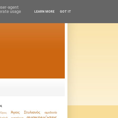
 user-agent
nerate usage
LEARN MORE
GOT IT
ες
Άγιος Στυλιανός
αιμοδοσία
Όρος
ανακοινώσεις