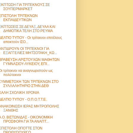
ΕΚΠΤΩΣΗ ΓΙΑ ΤΡΙΤΕΚΝΟΥΣ ΣΕ
ΣΟΥΠΕΡΜΑΡΚΕΤ
ΕΠΙΣΤΟΛΗ ΤΡΙΤΕΚΝΩΝ
ΕΚΠΑΙΔΕΥΤΙΚΩΝ
ΕΚΠΤΩΣΕΙΣ ΣΕ ΔΕΥΑΞ, ΔΕΥΑΑ ΚΑΙ
ΔΗΜΟΤΙΚΑ ΤΕΛΗ ΣΤΟ ΡΕΥΜΑ
ΔΕΛΤΙΟ ΤΥΠΟΥ - Οι τρίτεκνοι επιτέλους
αποκτούν ΙΣΟ...
ΑΝΤΙΔΡΟΥΝ ΟΙ ΤΡΙΤΕΚΝΟΙ ΓΙΑ
ΕΞΑΓΓΕΛΙΕΣ ΜΗΤΣΟΤΑΚΗ_ΚΩ...
ΒΡΑΒΕΥΣΗ ΑΡΙΣΤΟΥΧΩΝ ΜΑΘΗΤΩΝ
ΓΥΜΝΑΣΙΟΥ-ΛΥΚΕΙΟΥ, ΕΠΙ...
Οι τρίτεκνοι να αναγνωριστούν ως
πολύτεκνοι
ΣΥΜΜΕΤΟΧΗ ΤΩΝ ΤΡΙΤΕΚΝΩΝ ΣΤΟ
ΣΥΛΛΑΛΗΤΗΡΙΟ ΣΤΗΝ ΔΕΘ
ΚΑΛΗ ΣΧΟΛΙΚΗ ΧΡΟΝΙΑ
ΔΕΛΤΙΟ ΤΥΠΟΥ - Ο.Π.Ο.Τ.Τ.Ε.
ΑΝΑΚΟΙΝΩΣΗ ΙΕΡΑΣ ΜΗΤΡΟΠΟΛΗΣ
ΞΑΝΘΗΣ
Α.Ο. ΒΙΣΤΩΝΙΔΑΣ - ΟΙΚΟΝΟΜΙΚΗ
ΠΡΟΣΦΟΡΑ ΓΙΑ ΤΑ ΑΝΑΠΤ...
ΕΠΙΣΤΟΛΗ ΟΠΟΤΤΕ ΣΤΟΝ
ΠΡΩΘΥΠΟΥΡΓΟ