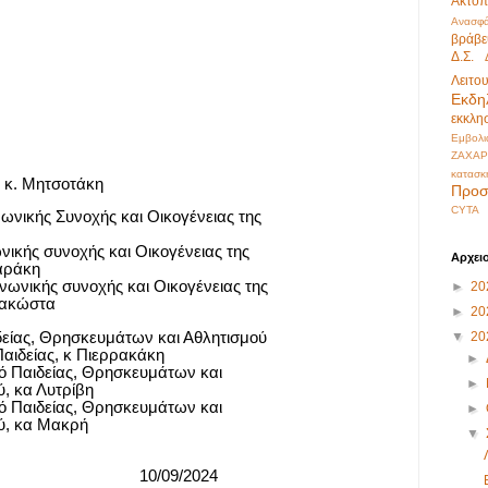
Ακτοπ
Ανασφά
βράβε
Δ.Σ.
Λειτο
Εκδη
εκκλη
Εμβολι
ΖΑΧΑΡ
κατασκ
 κ. Μητσοτάκη
Προσ
CYTA
ωνικής Συνοχής και Οικογένειας της
νικής συνοχής και Οικογένειας της
Αρχει
αράκη
νωνικής συνοχής και Οικογένειας της
►
20
πακώστα
►
20
▼
20
δείας, Θρησκευμάτων και Αθλητισμού
αιδείας, κ Πιερρακάκη
►
 Παιδείας, Θρησκευμάτων και
►
, κα Λυτρίβη
 Παιδείας, Θρησκευμάτων και
►
ύ, κα Μακρή
▼
10/09/2024