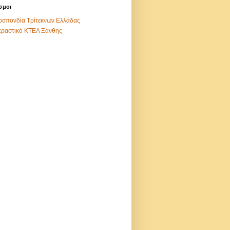
σμοι
σπονδία Τρίτεκνων Ελλάδας
εραστικό ΚΤΕΛ Ξάνθης