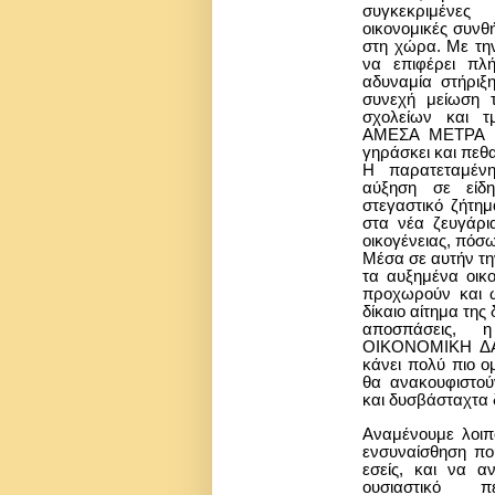
συγκεκριμένες
οικονομικές συνθ
στη χώρα. Με τη
να επιφέρει πλ
αδυναμία στήριξ
συνεχή μείωση 
σχολείων και 
ΑΜΕΣΑ ΜΕΤΡΑ κ
γηράσκει και πεθα
Η παρατεταμένη
αύξηση σε είδ
στεγαστικό ζήτημ
στα νέα ζευγάρι
οικογένειας, πόσ
Μέσα σε αυτήν τη
τα αυξημένα οικο
προχωρούν και ως
δίκαιο αίτημα της
αποσπάσεις, 
ΟΙΚΟΝΟΜΙΚΗ ΔΑ
κάνει πολύ πιο 
θα ανακουφιστού
και δυσβάσταχτα δ
Αναμένουμε λοιπό
ενσυναίσθηση που
εσείς, και να α
ουσιαστικό π