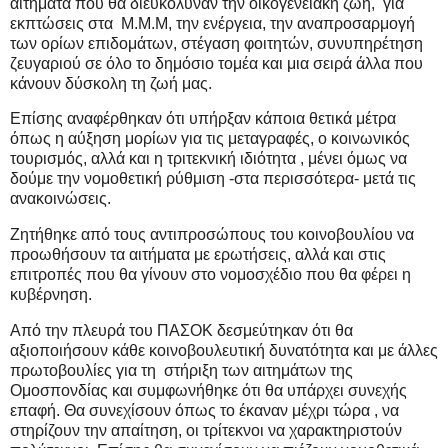
αιτήματα που θα διευκόλυναν την οικογενειακή ζωή,
για
εκπτώσεις στα
Μ.Μ.Μ, την ενέργεια, την αναπροσαρμογή
των ορίων επιδομάτων, στέγαση φοιτητών, συνυπηρέτηση
ζευγαριού σε όλο το δημόσιο τομέα και μια σειρά άλλα που
κάνουν δύσκολη τη ζωή μας.
Επίσης αναφέρθηκαν ότι υπήρξαν κάποια θετικά μέτρα
όπως η αύξηση μορίων για τις μεταγραφές, ο κοινωνικός
τουρισμός, αλλά και η τριτεκνική ιδιότητα , μένει όμως να
δούμε την νομοθετική ρύθμιση -στα περισσότερα- μετά τις
ανακοινώσεις.
Ζητήθηκε από τους αντιπροσώπους του κοινοβουλίου να
προωθήσουν τα αιτήματα με ερωτήσεις, αλλά και στις
επιτροπές που θα γίνουν στο νομοσχέδιο που θα φέρει η
κυβέρνηση.
Από την πλευρά του ΠΑΣΟΚ δεσμεύτηκαν ότι θα
αξιοποιήσουν κάθε κοινοβουλευτική δυνατότητα και με άλλες
πρωτοβουλίες για τη
στήριξη των αιτημάτων της
Ομοσπονδίας και συμφωνήθηκε ότι θα υπάρχει συνεχής
επαφή. Θα συνεχίσουν όπως το έκαναν μέχρι τώρα , να
στηρίζουν την απαίτηση, οι τρίτεκνοι να χαρακτηριστούν