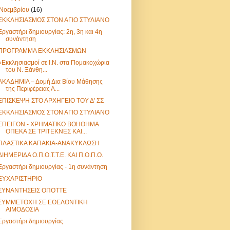
Νοεμβρίου
(16)
ΕΚΚΛΗΣΙΑΣΜΟΣ ΣΤΟΝ ΑΓΙΟ ΣΤΥΛΙΑΝΟ
Εργαστήρι δημιουργίας: 2η, 3η και 4η
συνάντηση
ΠΡΟΓΡΑΜΜΑ ΕΚΚΛΗΣΙΑΣΜΩΝ
«Εκκλησιασμοί σε Ι.Ν. στα Πομακοχώρια
του Ν. Ξάνθη...
ΑΚΑΔΗΜΙΑ – Δομή Δια Βίου Μάθησης
της Περιφέρειας Α...
ΕΠΙΣΚΕΨΗ ΣΤΟ ΑΡΧΗΓΕΙΟ ΤΟΥ Δ' ΣΣ
ΕΚΚΛΗΣΙΑΣΜΟΣ ΣΤΟΝ ΑΓΙΟ ΣΤΥΛΙΑΝΟ
ΕΠΕΙΓΟΝ - ΧΡΗΜΑΤΙΚΟ ΒΟΗΘΗΜΑ
ΟΠΕΚΑ ΣΕ ΤΡΙΤΕΚΝΕΣ ΚΑΙ...
ΠΛΑΣΤΙΚΑ ΚΑΠΑΚΙΑ-ΑΝΑΚΥΚΛΩΣΗ
ΔΙΗΜΕΡΙΔΑ Ο.Π.Ο.Τ.Τ.Ε. ΚΑΙ Π.Ο.Π.Ο.
Εργαστήρι δημιουργίας - 1η συνάντηση
ΕΥΧΑΡΙΣΤΗΡΙΟ
ΣΥΝΑΝΤΗΣΕΙΣ ΟΠΟΤΤΕ
ΣΥΜΜΕΤΟΧΗ ΣΕ ΕΘΕΛΟΝΤΙΚΗ
ΑΙΜΟΔΟΣΙΑ
Εργαστήρι δημιουργίας