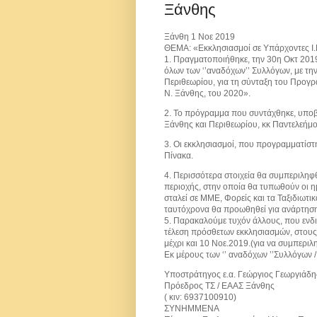
Ξάνθης
Ξάνθη 1 Νοε 2019
ΘΕΜΑ: «Εκκλησιασμοί σε Υπάρχοντες Ι
1. Πραγματοποιήθηκε, την 30η Οκτ 201
όλων των ‘’αναδόχων’’ Συλλόγων, με τ
Περιθεωρίου, για τη σύνταξη του Προγ
Ν. Ξάνθης, του 2020».
2. Το πρόγραμμα που συντάχθηκε, υποβ
Ξάνθης και Περιθεωρίου, κκ Παντελεήμο
3. Οι εκκλησιασμοί, που προγραμματίστ
Πίνακα.
4. Περισσότερα στοιχεία θα συμπεριληφθ
περιοχής, στην οποία θα τυπωθούν οι η
σταλεί σε ΜΜΕ, Φορείς και τα Ταξιδιωτι
ταυτόχρονα θα προωθηθεί για ανάρτηση 
5. Παρακαλούμε τυχόν άλλους, που ενδια
τέλεση πρόσθετων εκκλησιασμών, στους
μέχρι και 10 Νοε.2019.(για να συμπεριλη
Εκ μέρους των ‘’ αναδόχων ’’Συλλόγων /
Υποστράτηγος ε.α. Γεώργιος Γεωργιάδη
Πρόεδρος ΤΣ / ΕΑΑΣ Ξάνθης
( κιν: 6937100910)
ΣΥΝΗΜΜΕΝΑ