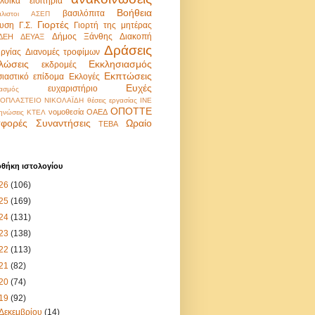
λοϊκά εισιτήρια
Βοήθεια
βασιλόπιτα
λιστοι
ΑΣΕΠ
Γιορτές
υση
Γ.Σ.
Γιορτή της μητέρας
Δήμος Ξάνθης
Διακοπή
ΔΕΗ
ΔΕΥΑΞ
Δράσεις
υργίας
Διανομές τροφίμων
λώσεις
Εκκλησιασμός
εκδρομές
Εκπτώσεις
σιαστικό επίδομα
Εκλογές
Ευχές
ευχαριστήριο
ασμός
ΟΠΛΑΣΤΕΙΟ ΝΙΚΟΛΑΪΔΗ
θέσεις εργασίας
ΙΝΕ
ΟΠΟΤΤΕ
νομοθεσία
ΟΑΕΔ
ηνώσεις
ΚΤΕΛ
φορές
Συναντήσεις
Ωραίο
ΤΕΒΑ
οθήκη ιστολογίου
26
(106)
25
(169)
24
(131)
23
(138)
22
(113)
21
(82)
20
(74)
19
(92)
Δεκεμβρίου
(14)