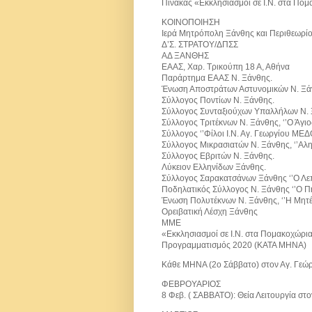
Πίνακας «Εκκλησιασμοί σε Ι.Ν. στα Πο
ΚΟΙΝΟΠΟΙΗΣΗ
Ιερά Μητρόπολη Ξάνθης και Περιθεωρίο
Δ’Σ. ΣΤΡΑΤΟΥ/ΔΠΣΣ
ΑΔ ΞΑΝΘΗΣ
ΕΑΑΣ, Χαρ. Τρικούπη 18 Α, Αθήνα
Παράρτημα ΕΑΑΣ Ν. Ξάνθης.
Ένωση Αποστράτων Αστυνομικών Ν. Ξά
Σύλλογος Ποντίων Ν. Ξάνθης.
Σύλλογος Συνταξιούχων Υπαλλήλων Ν. Ξά
Σύλλογος Τριτέκνων Ν. Ξάνθης, ‘’Ο Άγιος
Σύλλογος ‘’Φίλοι Ι.Ν. Αγ. Γεωργίου ΜΕΔ
Σύλλογος Μικρασιατών Ν. Ξάνθης, ‘’Αλη
Σύλλογος Εβριτών Ν. Ξάνθης.
Λύκειον Ελληνίδων Ξάνθης.
Σύλλογος Σαρακατσάνων Ξάνθης ‘’Ο Λεπ
Ποδηλατικός Σύλλογος Ν. Ξάνθης ‘’Ο Π
Ένωση Πολυτέκνων Ν. Ξάνθης, ‘’Η Μητέ
Ορειβατική Λέσχη Ξάνθης
ΜΜΕ
«Εκκλησιασμοί σε Ι.Ν. στα Πομακοχώρια
Προγραμματισμός 2020 (ΚΑΤΑ ΜΗΝΑ)
Κάθε ΜΗΝΑ (2ο Σάββατο) στον Αγ. Γεώρ
ΦΕΒΡΟΥΑΡΙΟΣ
8 Φεβ. ( ΣΑΒΒΑΤΟ): Θεία Λειτουργία στο