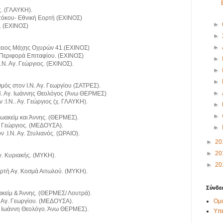
ος. (ΓΛΑΥΚΗ).
τόκου- Εθνική Εορτή (ΕΧΙΝΟΣ)
►
ς. (ΕΧΙΝΟΣ)
►
►
τειος Μάχης Οχυρών 41.(ΕΧΙΝΟΣ)
Περιφορά Επιταφίου. (ΕΧΙΝΟΣ)
►
.Ν. Αγ. Γεώργιος. (ΕΧΙΝΟΣ).
►
►
μός στον Ι.Ν. Αγ. Γεωργίου (ΣΑΤΡΕΣ).
►
.Ν. Αγ. Ιωάννης Θεολόγος (Άνω ΘΕΡΜΕΣ)
 :Ι.Ν.. Αγ. Γεώργιος (χ. ΓΛΑΥΚΗ).
►
►
 Ιωακείμ και Άννης. (ΘΕΡΜΕΣ).
γ. Γεώργιος. (ΜΕΔΟΥΣΑ).
►
 .Ι.Ν. Αγ. Στυλιανός. (ΩΡΑΙΟ).
►
20
►
20
γ. Κυριακής. (ΜΥΚΗ).
►
20
ρτή Αγ. Κοσμά Αιτωλού. (ΜΥΚΗ).
Σύνδε
ακείμ & Άννης. (ΘΕΡΜΕΣ/ Λουτρά).
ο Αγ. Γεωργίου. (ΜΕΔΟΥΣΑ).
Ομο
. Ιωάννη Θεολόγο. Άνω ΘΕΡΜΕΣ).
Υπ