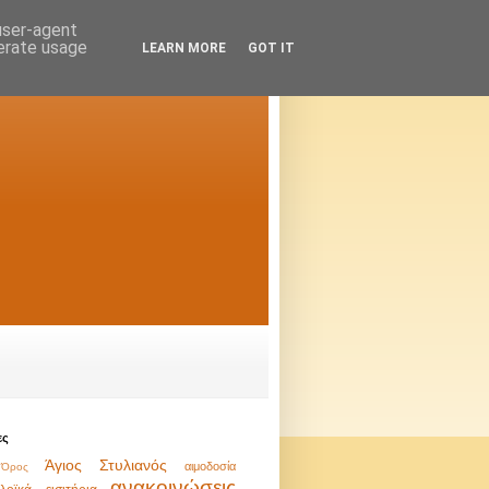
 user-agent
nerate usage
LEARN MORE
GOT IT
ες
Άγιος Στυλιανός
αιμοδοσία
Όρος
ανακοινώσεις