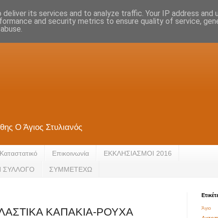
deliver its services and to analyze traffic. Your IP address and
formance and security metrics to ensure quality of service, ge
 abuse.
θης Ο Άγιος Στυλιανός
Καταστατικό
Eπικοινωνία
ΕΚΚΛΗΣΙΑΣΜΟΙ 2016
Ν ΣΥΛΛΟΓΟ
ΣΥΜΜΕΤΕΧΩ
Ετικέτ
Άγιο 
ΠΛΑΣΤΙΚΑ ΚΑΠΑΚΙΑ-ΡΟΥΧΑ