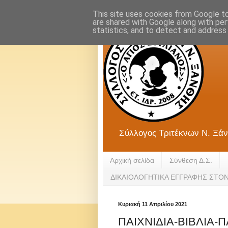
This site uses cookies from Google to 
are shared with Google along with per
statistics, and to detect and address
Σύλλογος Τριτέκνων Ν. Ξάν
Αρχική σελίδα
Σύνθεση Δ.Σ.
ΔΙΚΑΙΟΛΟΓΗΤΙΚΑ ΕΓΓΡΑΦΗΣ ΣΤΟ
Κυριακή 11 Απριλίου 2021
ΠΑΙΧΝΙΔΙΑ-ΒΙΒΛΙΑ-