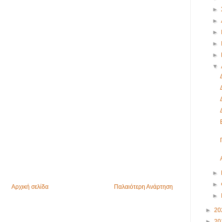
►
►
►
►
►
▼
►
►
Αρχική σελίδα
Παλαιότερη Ανάρτηση
►
►
20
►
20