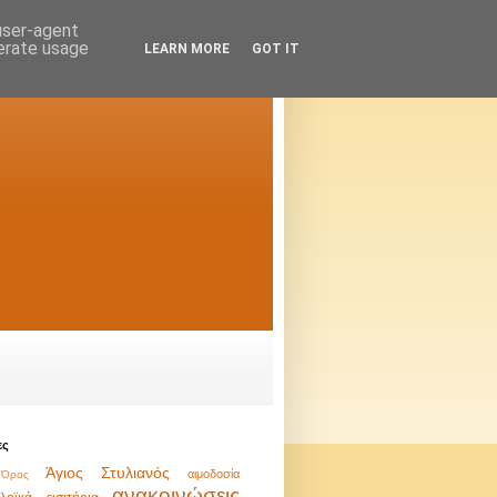
 user-agent
nerate usage
LEARN MORE
GOT IT
ες
Άγιος Στυλιανός
αιμοδοσία
Όρος
ανακοινώσεις