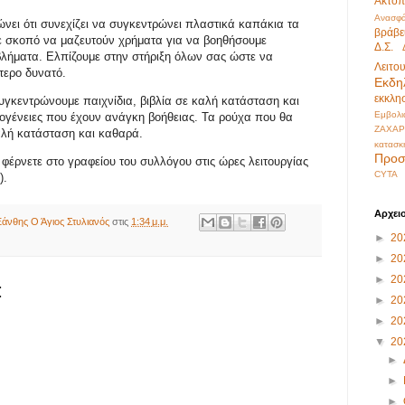
Ακτοπ
Ανασφά
ει ότι συνεχίζει να συγκεντρώνει πλαστικά καπάκια τα
βράβε
ε σκοπό να μαζευτούν χρήματα για να βοηθήσουμε
Δ.Σ.
λήματα. Ελπίζουμε στην στήριξη όλων σας ώστε να
Λειτο
ότερο δυνατό.
Εκδη
εκκλη
κεντρώνουμε παιχνίδια, βιβλία σε καλή κατάσταση και
Εμβολι
κογένειες που έχουν ανάγκη βοήθειας. Τα ρούχα που θα
ΖΑΧΑΡ
αλή κατάσταση και καθαρά.
κατασκ
Προσ
έρνετε στο γραφείου του συλλόγου στις ώρες λειτουργίας
CYTA
).
Αρχει
άνθης Ο Άγιος Στυλιανός
στις
1:34 μ.μ.
►
20
►
20
►
20
:
►
20
►
20
▼
20
►
►
►