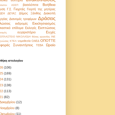
λοϊκά εισιτήρια
Βοήθεια
βασιλόπιτα
λιστοι
ΑΣΕΠ
Γιορτές
υση
Γ.Σ.
Γιορτή της μητέρας
Δήμος Ξάνθης
Διακοπή
ΔΕΗ
ΔΕΥΑΞ
Δράσεις
υργίας
Διανομές τροφίμων
λώσεις
Εκκλησιασμός
εκδρομές
Εκπτώσεις
σιαστικό επίδομα
Εκλογές
Ευχές
ευχαριστήριο
ασμός
ΟΠΛΑΣΤΕΙΟ ΝΙΚΟΛΑΪΔΗ
θέσεις εργασίας
ΙΝΕ
ΟΠΟΤΤΕ
νομοθεσία
ΟΑΕΔ
ηνώσεις
ΚΤΕΛ
φορές
Συναντήσεις
Ωραίο
ΤΕΒΑ
οθήκη ιστολογίου
26
(106)
25
(169)
24
(131)
23
(138)
22
(113)
21
(82)
Δεκεμβρίου
(12)
Νοεμβρίου
(8)
Οκτωβρίου
(11)