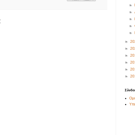
►
►
►
:
►
►
►
20
►
20
►
20
►
20
►
20
►
20
Σύνδε
Ομο
Υπ