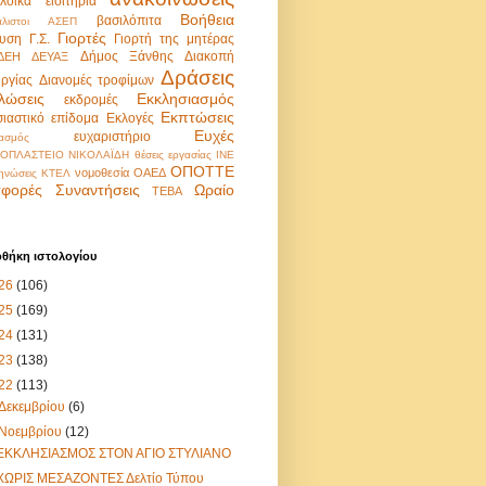
λοϊκά εισιτήρια
Βοήθεια
βασιλόπιτα
λιστοι
ΑΣΕΠ
Γιορτές
υση
Γ.Σ.
Γιορτή της μητέρας
Δήμος Ξάνθης
Διακοπή
ΔΕΗ
ΔΕΥΑΞ
Δράσεις
υργίας
Διανομές τροφίμων
λώσεις
Εκκλησιασμός
εκδρομές
Εκπτώσεις
σιαστικό επίδομα
Εκλογές
Ευχές
ευχαριστήριο
ασμός
ΟΠΛΑΣΤΕΙΟ ΝΙΚΟΛΑΪΔΗ
θέσεις εργασίας
ΙΝΕ
ΟΠΟΤΤΕ
νομοθεσία
ΟΑΕΔ
ηνώσεις
ΚΤΕΛ
φορές
Συναντήσεις
Ωραίο
ΤΕΒΑ
οθήκη ιστολογίου
26
(106)
25
(169)
24
(131)
23
(138)
22
(113)
Δεκεμβρίου
(6)
Νοεμβρίου
(12)
ΕΚΚΛΗΣΙΑΣΜΟΣ ΣΤΟΝ ΑΓΙΟ ΣΤΥΛΙΑΝΟ
ΧΩΡΙΣ ΜΕΣΑΖΟΝΤΕΣ Δελτίο Τύπου