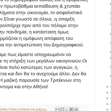
ην πρωτοβάθμια
εκπαίδευση & χτυπάει
ήματα στην οικονομία, το
ασφαλιστικό
ν.
Είναι γνωστό σε όλους ,η ύπαρξη
ροϋπήρχε πριν από τον
πόλεμο στην
την πανδημία, η κατάσταση όμως
αρμόζεται η ομόφωνη απόφαση του
για την
αντιμετώπιση
του
Δημογραφικού.
αμε πως είμαστε υποχρεωμένοι να
με
τη στήριξη των μεγάλων οικογενειών.
Οι
είναι πολύ κατώτερες των αναγκών, η
νεται και δεν θα το ανεχτούμε άλλο.
Δεν θα
Η μαζική παρουσία των Τριτέκνων στη
ύντομα και στην Αθήνα!
►
►
►
►
►
άνθης Ο Άγιος Στυλιανός
στις
2:40 π.μ.