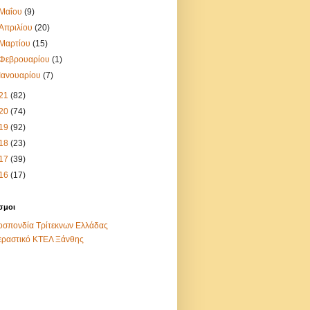
Μαΐου
(9)
Απριλίου
(20)
Μαρτίου
(15)
Φεβρουαρίου
(1)
Ιανουαρίου
(7)
21
(82)
20
(74)
19
(92)
18
(23)
17
(39)
16
(17)
σμοι
σπονδία Τρίτεκνων Ελλάδας
εραστικό ΚΤΕΛ Ξάνθης