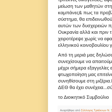
μείωση των μαθητών στ
καμπάνες& πως τα προβλ
σύστημα, θα
επιδεινωθού
αυτών των δυσχερειών π
Ουκρανία αλλά και πριν 
χειροτέρεψε
χωρίς να εφ
ελληνικού κοινοβουλίου 
Από τη μεριά μας δηλώσ
συνεχίσουμε να απαιτού
μέχρι σήμερα εξαγγελίες 
φτωχοποίηση μας
επιτεί
συνηθίσουμε στη μιζέρια.
ΔΕΘ θα έχει συνέχεια...σ
το Διοικητικό Συμβούλιο
Αναρτήθηκε από
Σύλλογος Τριτέκνων Ν. Ξ