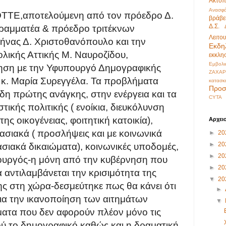
Ακτοπ
Ανασφά
ΟΤΤΕ,
αποτελούμενη από τον πρόεδρο Δ.
βράβε
Δ.Σ.
ραμματέα & πρόεδρο τριτέκνων
Λειτο
θήνας Δ. Χριστοθα
νόπου
λ
ο
και την
Εκδη
λικής Αττικής Μ. Ναυροζίδου,
εκκλη
Εμβολι
ηση με την Υφυπουργό Δημογραφικής
ΖΑΧΑΡ
ς κ. Μαρία
Συρεγγέλα.
Τα προβλήματα
κατασκ
Προσ
είδη πρώτης ανάγκης,
στην ενέργεια και τα
CYTA
τικής πολιτικής ( ενοίκια, διευκόλυνση
της οικογένειας, φοιτητική κατοικία),
Αρχει
γασιακά
( προσλήψεις και με
κοινωνικά
►
20
►
20
γασιακά δικαιώματα),
κοινων
ικές υποδομές,
►
20
ουργός
-
η μόνη από την κυβέρνηση που
►
20
να
αντιλαμβάνεται την κρισιμότητα της
▼
20
ης στη χώρα
-
δεσμεύτηκε
πως θα κάνει ότι
►
για την ικανοποίηση των αιτημά
των
▼
ατα που δεν αφορούν πλέον μόνο τις
ού
το δημογραφικό καθώς και η δραματική