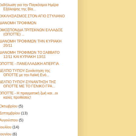
Εκδήλωση για την Παγκόσμια Ημέρα
Εξάλειψης της Βία...
ΕΚΚΛΗΣΙΑΣΜΟΣ ΣΤΟΝ ΑΓΙΟ ΣΤΥΛΙΑΝΟ
ΔΙΑΝΟΜΗ ΤΡΟΦΙΜΩΝ
ΟΜΟΣΠΟΝΔΙΑ ΤΡΙΤΕΚΝΩΝ ΕΛΛΑΔΟΣ
(ΟΠΟΤΤΕ) ...
ΔΙΑΝΟΜΗ ΤΡΟΦΙΜΩΝ ΤΗΝ ΚΥΡΙΑΚΗ
20/11
ΔΙΑΝΟΜΗ ΤΡΟΦΙΜΩΝ ΤΟ ΣΑΒΒΑΤΟ
12/11 ΚΑΙ ΚΥΡΙΑΚΗ 13/11
ΟΠΟΤΤΕ - ΠΑΝΕΛΛΑΔΙΚΗ ΑΠΕΡΓΙΑ
ΔΕΛΤΙΟ ΤΥΠΟΥ-Συνάντηση της
ΟΠΟΤΤΕ με την Λαϊκή Ενό...
ΔΕΛΤΙΟ ΤΥΠΟΥ-ΣΥΝΑΝΤΗΣΗ ΤΗΣ
ΟΠΟΤΤΕ ΜΕ ΤΟ ΓΕΝΙΚΟ ΓΡΑ...
ΟΠΟΤΤΕ - Η πραγματική ζωή και...οι
καλές προθέσεις!
Οκτωβρίου
(5)
Σεπτεμβρίου
(13)
Αυγούστου
(5)
Ιουλίου
(14)
Ιουνίου
(6)