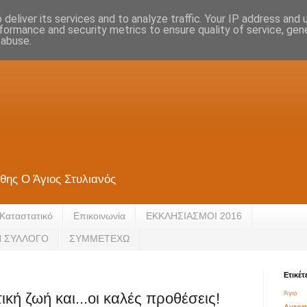
deliver its services and to analyze traffic. Your IP address and
formance and security metrics to ensure quality of service, ge
 abuse.
θης Ο Άγιος Στυλιανός
Καταστατικό
Eπικοινωνία
ΕΚΚΛΗΣΙΑΣΜΟΙ 2016
Ν ΣΥΛΛΟΓΟ
ΣΥΜΜΕΤΕΧΩ
Ετικέτ
Άγιο 
ή ζωή και...οι καλές προθέσεις!