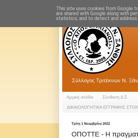
This site uses cookies from Google to 
are shared with Google along with per
statistics, and to detect and address
Σύλλογος Τριτέκνων Ν. Ξάν
Αρχική σελίδα
Σύνθεση Δ.Σ.
ΔΙΚΑΙΟΛΟΓΗΤΙΚΑ ΕΓΓΡΑΦΗΣ ΣΤΟ
Τρίτη 1 Νοεμβρίου 2022
ΟΠΟΤΤΕ - Η πραγματικ