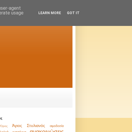
 user-agent
nerate usage
LEARN MORE
GOT IT
ες
Άγιος Στυλιανός
αιμοδοσία
Όρος
ανακοινώσεις