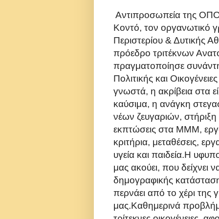
Αντιπροσωπεία της ΟΠ
Κοντό, τον οργανωτικό
γ
Περιστερίου &
Δυτικής Α
πρόεδρο τριτέκνων Ανατο
πραγματοποίησε
συνάντ
Πολιτικής και Οικογένειε
γνωστά, η ακρίβεια στα 
καύσιμα, η ανάγκη στεγασ
νέων ζευγαριών,
στήριξη 
εκπτώσεις στα ΜΜΜ, ερ
κριτήρια, μεταθέσεις, ερ
υγεία και παιδεία.
Η υφυπ
μας ακούει, που δείχνει 
δημογραφικής κατάστασ
περνάει από το χέρι της 
μας.
Καθημερινά προβλήμ
τρίτεκνες οικογένειες, αφ