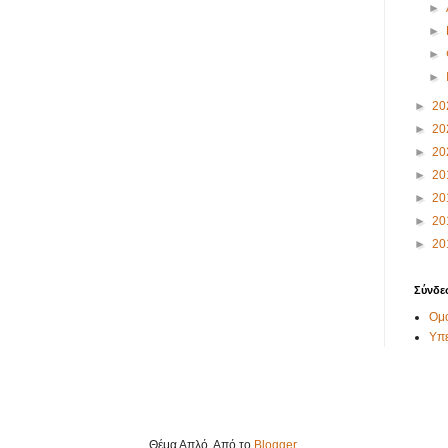
►
►
►
►
►
20
►
20
►
20
►
20
►
20
►
20
►
20
Σύνδε
Ομο
Υπ
Θέμα Απλό. Από το
Blogger
.