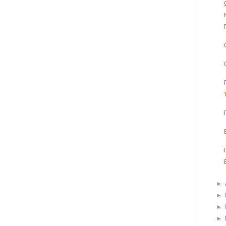
►
►
►
►