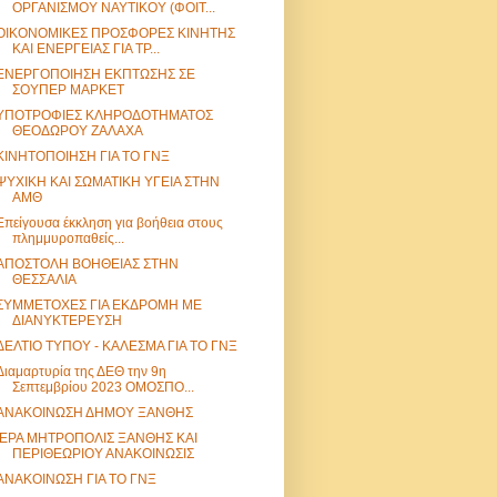
ΟΡΓΑΝΙΣΜΟΥ ΝΑΥΤΙΚΟΥ (ΦΟΙΤ...
ΟΙΚΟΝΟΜΙΚΕΣ ΠΡΟΣΦΟΡΕΣ ΚΙΝΗΤΗΣ
ΚΑΙ ΕΝΕΡΓΕΙΑΣ ΓΙΑ ΤΡ...
ΕΝΕΡΓΟΠΟΙΗΣΗ ΕΚΠΤΩΣΗΣ ΣΕ
ΣΟΥΠΕΡ ΜΑΡΚΕΤ
ΥΠΟΤΡΟΦΙΕΣ ΚΛΗΡΟΔΟΤΗΜΑΤΟΣ
ΘΕΟΔΩΡΟΥ ΖΑΛΑΧΑ
ΚΙΝΗΤΟΠΟΙΗΣΗ ΓΙΑ ΤΟ ΓΝΞ
ΨΥΧΙΚΗ ΚΑΙ ΣΩΜΑΤΙΚΗ ΥΓΕΙΑ ΣΤΗΝ
ΑΜΘ
Επείγουσα έκκληση για βοήθεια στους
πλημμυροπαθείς...
ΑΠΟΣΤΟΛΗ ΒΟΗΘΕΙΑΣ ΣΤΗΝ
ΘΕΣΣΑΛΙΑ
ΣΥΜΜΕΤΟΧΕΣ ΓΙΑ ΕΚΔΡΟΜΗ ΜΕ
ΔΙΑΝΥΚΤΕΡΕΥΣΗ
ΔΕΛΤΙΟ ΤΥΠΟΥ - ΚΑΛΕΣΜΑ ΓΙΑ ΤΟ ΓΝΞ
Διαμαρτυρία της ΔΕΘ την 9η
Σεπτεμβρίου 2023 ΟΜΟΣΠΟ...
ΑΝΑΚΟΙΝΩΣΗ ΔΗΜΟΥ ΞΑΝΘΗΣ
ΙΕΡΑ ΜΗΤΡΟΠΟΛΙΣ ΞΑΝΘΗΣ ΚΑΙ
ΠΕΡΙΘΕΩΡΙΟΥ ΑΝΑΚΟΙΝΩΣΙΣ
ΑΝΑΚΟΙΝΩΣΗ ΓΙΑ ΤΟ ΓΝΞ