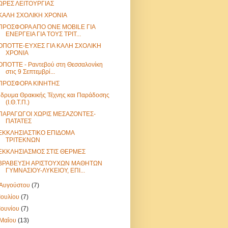
ΩΡΕΣ ΛΕΙΤΟΥΡΓΙΑΣ
ΚΑΛΗ ΣΧΟΛΙΚΗ ΧΡΟΝΙΑ
ΠΡΟΣΦΟΡΑ ΑΠΟ ONE MOBILE ΓΙΑ
ΕΝΕΡΓΕΙΑ ΓΙΑ ΤΟΥΣ ΤΡΙΤ...
ΟΠΟΤΤΕ-ΕΥΧΕΣ ΓΙΑ ΚΑΛΗ ΣΧΟΛΙΚΗ
ΧΡΟΝΙΑ
ΟΠΟΤΤΕ - Ραντεβού στη Θεσσαλονίκη
στις 9 Σεπτεμβρί...
ΠΡΟΣΦΟΡΑ ΚΙΝΗΤΗΣ
Ίδρυμα Θρακικής Τέχνης και Παράδοσης
(Ι.Θ.Τ.Π.)
ΠΑΡΑΓΩΓΟΙ ΧΩΡΙΣ ΜΕΣΑΖΟΝΤΕΣ-
ΠΑΤΑΤΕΣ
ΕΚΚΛΗΣΙΑΣΤΙΚΟ ΕΠΙΔΟΜΑ
ΤΡΙΤΕΚΝΩΝ
ΕΚΚΛΗΣΙΑΣΜΟΣ ΣΤΙΣ ΘΕΡΜΕΣ
ΒΡΑΒΕΥΣΗ ΑΡΙΣΤΟΥΧΩΝ ΜΑΘΗΤΩΝ
ΓΥΜΝΑΣΙΟΥ-ΛΥΚΕΙΟΥ, ΕΠΙ...
Αυγούστου
(7)
Ιουλίου
(7)
Ιουνίου
(7)
Μαΐου
(13)