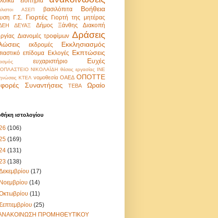
λοϊκά εισιτήρια
Βοήθεια
βασιλόπιτα
λιστοι
ΑΣΕΠ
Γιορτές
υση
Γ.Σ.
Γιορτή της μητέρας
Δήμος Ξάνθης
Διακοπή
ΔΕΗ
ΔΕΥΑΞ
Δράσεις
υργίας
Διανομές τροφίμων
λώσεις
Εκκλησιασμός
εκδρομές
Εκπτώσεις
σιαστικό επίδομα
Εκλογές
Ευχές
ευχαριστήριο
ασμός
ΟΠΛΑΣΤΕΙΟ ΝΙΚΟΛΑΪΔΗ
θέσεις εργασίας
ΙΝΕ
ΟΠΟΤΤΕ
νομοθεσία
ΟΑΕΔ
ηνώσεις
ΚΤΕΛ
φορές
Συναντήσεις
Ωραίο
ΤΕΒΑ
οθήκη ιστολογίου
26
(106)
25
(169)
24
(131)
23
(138)
Δεκεμβρίου
(17)
Νοεμβρίου
(14)
Οκτωβρίου
(11)
Σεπτεμβρίου
(25)
ΑΝΑΚΟΙΝΩΣΗ ΠΡΟΜΗΘΕΥΤΙΚΟΥ