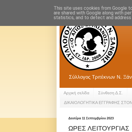
This site uses cookies from Google to 
are shared with Google along with per
statistics, and to detect and address
Σύλλογος Τριτέκνων Ν. Ξάν
Αρχική σελίδα
Σύνθεση Δ.Σ.
ΔΙΚΑΙΟΛΟΓΗΤΙΚΑ ΕΓΓΡΑΦΗΣ ΣΤΟ
Δευτέρα 11 Σεπτεμβρίου 2023
ΩΡΕΣ ΛΕΙΤΟΥΡΓΙΑΣ