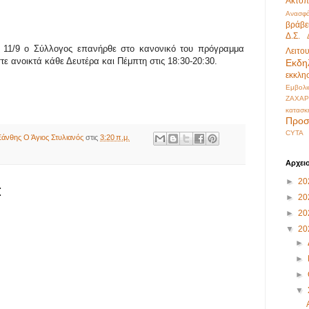
Ακτοπ
Ανασφά
βράβε
Δ.Σ.
 11/9 ο Σύλλογος επανήρθε στο κανονικό του πρόγραμμα
Λειτο
τε ανοικτά κάθε Δευτέρα και Πέμπτη στις 18:30-20:30.
Εκδη
εκκλη
Εμβολι
ΖΑΧΑΡ
κατασκ
Προσ
CYTA
άνθης Ο Άγιος Στυλιανός
στις
3:20 π.μ.
Αρχει
►
20
:
►
20
►
20
▼
20
►
►
►
▼