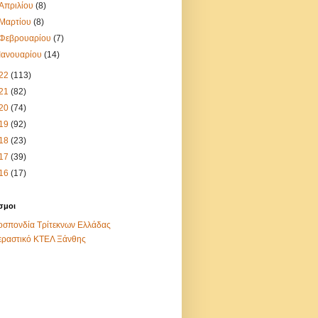
Απριλίου
(8)
Μαρτίου
(8)
Φεβρουαρίου
(7)
Ιανουαρίου
(14)
22
(113)
21
(82)
20
(74)
19
(92)
18
(23)
17
(39)
16
(17)
σμοι
σπονδία Τρίτεκνων Ελλάδας
εραστικό ΚΤΕΛ Ξάνθης