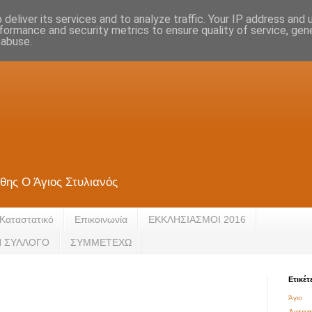
deliver its services and to analyze traffic. Your IP address and
formance and security metrics to ensure quality of service, ge
 abuse.
θης Ο Άγιος Στυλιανός
Καταστατικό
Eπικοινωνία
ΕΚΚΛΗΣΙΑΣΜΟΙ 2016
Ν ΣΥΛΛΟΓΟ
ΣΥΜΜΕΤΕΧΩ
Ετικέτ
Άγιο 