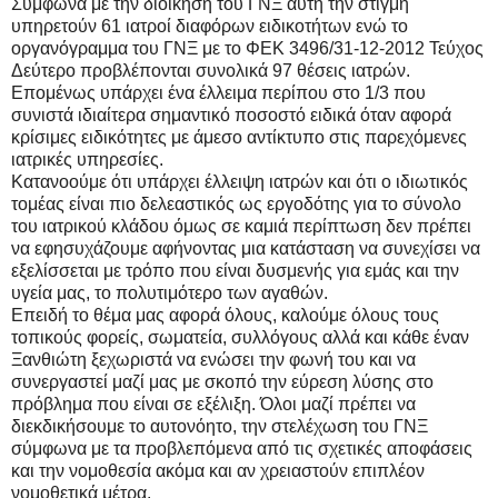
Σύμφωνα με την διοίκηση του ΓΝΞ αυτή την στιγμή
υπηρετούν 61 ιατροί διαφόρων ειδικοτήτων ενώ το
οργανόγραμμα του ΓΝΞ με το ΦΕΚ 3496/31-12-2012 Τεύχος
Δεύτερο προβλέπονται συνολικά 97 θέσεις ιατρών.
Επομένως υπάρχει ένα έλλειμα περίπου στο 1/3 που
συνιστά ιδιαίτερα σημαντικό ποσοστό ειδικά όταν αφορά
κρίσιμες ειδικότητες με άμεσο αντίκτυπο στις παρεχόμενες
ιατρικές υπηρεσίες.
Κατανοούμε ότι υπάρχει έλλειψη ιατρών και ότι ο ιδιωτικός
τομέας είναι πιο δελεαστικός ως εργοδότης για το σύνολο
του ιατρικού κλάδου όμως σε καμιά περίπτωση δεν πρέπει
να εφησυχάζουμε αφήνοντας μια κατάσταση να συνεχίσει να
εξελίσσεται με τρόπο που είναι δυσμενής για εμάς και την
υγεία μας, το πολυτιμότερο των αγαθών.
Επειδή το θέμα μας αφορά όλους, καλούμε όλους τους
τοπικούς φορείς, σωματεία, συλλόγους αλλά και κάθε έναν
Ξανθιώτη ξεχωριστά να ενώσει την φωνή του και να
συνεργαστεί μαζί μας με σκοπό την εύρεση λύσης στο
πρόβλημα που είναι σε εξέλιξη. Όλοι μαζί πρέπει να
διεκδικήσουμε το αυτονόητο, την στελέχωση του ΓΝΞ
σύμφωνα με τα προβλεπόμενα από τις σχετικές αποφάσεις
και την νομοθεσία ακόμα και αν χρειαστούν επιπλέον
νομοθετικά μέτρα.