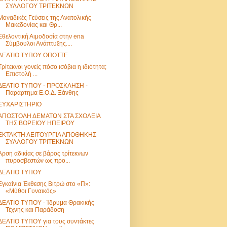
ΣΥΛΛΟΓΟΥ ΤΡΙΤΕΚΝΩΝ
Μοναδικές Γεύσεις της Ανατολικής
Μακεδονίας και Θρ...
Εθελοντική Αιμοδοσία στην ena
Σύμβουλοι Ανάπτυξης....
ΔΕΛΤΙΟ ΤΥΠΟΥ ΟΠΟΤΤΕ
Τρίτεκνοι γονείς πόσο ισόβια η ιδιότητα;
Επιστολή ...
ΔΕΛΤΙΟ ΤΥΠΟΥ - ΠΡΟΣΚΛΗΣΗ -
Παράρτημα Ε.Ο.Δ. Ξάνθης
ΕΥΧΑΡΙΣΤΗΡΙΟ
ΑΠΟΣΤΟΛΗ ΔΕΜΑΤΩΝ ΣΤΑ ΣΧΟΛΕΙΑ
ΤΗΣ ΒΟΡΕΙΟΥ ΗΠΕΙΡΟΥ
ΕΚΤΑΚΤΗ ΛΕΙΤΟΥΡΓΙΑ ΑΠΟΘΗΚΗΣ
ΣΥΛΛΟΓΟΥ ΤΡΙΤΕΚΝΩΝ
Άρση αδικίας σε βάρος τρίτεκνων
πυροσβεστών ως προ...
ΔΕΛΤΙΟ ΤΥΠΟΥ
Εγκαίνια Έκθεσης Βιτρώ στο «Π»:
«Μύθοι Γυναικός»
ΔΕΛΤΙΟ ΤΥΠΟΥ - Ίδρυμα Θρακικής
Τέχνης και Παράδοση
ΔΕΛΤΙΟ ΤΥΠΟΥ για τους συντάκτες