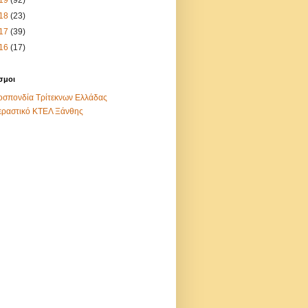
18
(23)
17
(39)
16
(17)
σμοι
σπονδία Τρίτεκνων Ελλάδας
εραστικό ΚΤΕΛ Ξάνθης