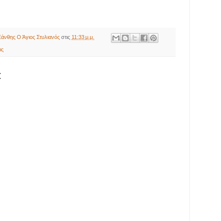
άνθης Ο Άγιος Στυλιανός
στις
11:33 μ.μ.
ις
: