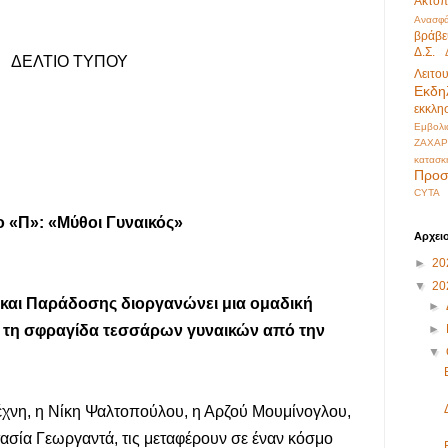
Ακτοπ
Ανασφά
βράβε
Δ.Σ.
ΔΕΛΤΙΟ ΤΥΠΟΥ
Λειτο
Εκδη
εκκλη
Εμβολι
ΖΑΧΑΡ
κατασκ
Προσ
CYTA
ο «Π»: «Μύθοι Γυναικός»
Αρχει
►
20
▼
20
 και Παράδοσης διοργανώνει μια ομαδική
►
ει τη σφραγίδα τεσσάρων γυναικών από την
►
▼
τέχνη, η Νίκη Ψαλτοπούλου, η Αρζού Μουμίνογλου,
τασία Γεωργαντά, τις μεταφέρουν σε έναν κόσμο