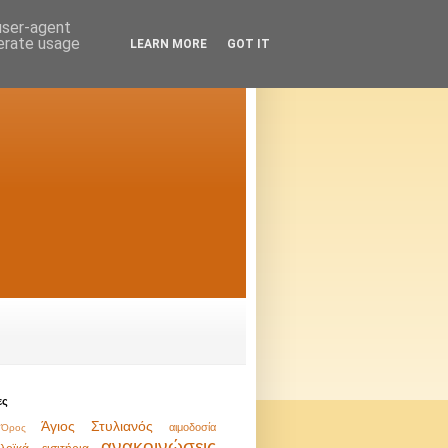
 user-agent
nerate usage
LEARN MORE
GOT IT
ες
Άγιος Στυλιανός
αιμοδοσία
Όρος
ανακοινώσεις