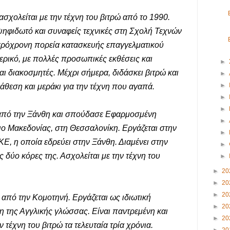
ασχολείται με την τέχνη του βιτρώ από το 1990.
ψηφιδωτό και συναφείς τεχνικές στη Σχολή Τεχνών
κρόχρονη πορεία κατασκευής επαγγελματικού
ερικό, με πολλές προσωπικές εκθέσεις και
►
αι διακοσμητές. Μέχρι σήμερα, διδάσκει βιτρώ και
►
►
ιάθεση και μεράκι για την τέχνη που αγαπά.
►
►
 από την Ξάνθη και σπούδασε Εφαρμοσμένη
►
ο Μακεδονίας, στη Θεσσαλονίκη. Εργάζεται στην
►
, η οποία εδρεύει στην Ξάνθη. Διαμένει στην
►
ς δύο κόρες της. Ασχολείται με την τέχνη του
►
►
20
►
20
►
20
 από την Κομοτηνή. Εργάζεται ως ιδιωτική
►
20
η της Αγγλικής γλώσσας. Είναι παντρεμένη και
►
20
ν τέχνη του βιτρώ τα τελευταία τρία χρόνια.
►
20