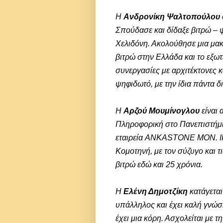
Η
Ανδρονίκη Ψαλτοπούλου
Σπούδασε και δίδαξε βιτρώ – 
Χελιδόνη. Ακολούθησε μια μα
βιτρώ στην Ελλάδα και το εξωτ
συνεργασίες με αρχιτέκτονες κ
ψηφιδωτό, με την ίδια πάντα δ
Η
Αρζού Μουμίνογλου
είναι
Πληροφορική στο Πανεπιστήμι
εταιρεία ANKASTONE MON. IKE
Κομοτηνή, με τον σύζυγο και τι
βιτρώ εδώ και 25 χρόνια.
Η
Ελένη Δημοτζίκη
κατάγεται
υπάλληλος και έχει καλή γνώσ
έχει μια κόρη. Ασχολείται με τη