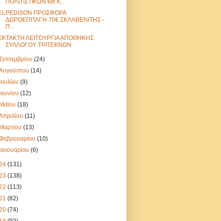
ΠΟΛΙΤΙΣΤΙΚΩΝ και Κ...
ELPEDISON ΠΡΟΣΦΟΡΑ
ΔΩΡΟΕΠΙΤΑΓΗ 70€ ΣΚΛΑΒΕΝΙΤΗΣ -
Π...
ΕΚΤΑΚΤΗ ΛΕΙΤΟΥΡΓΙΑ ΑΠΟΘΗΚΗΣ
ΣΥΛΛΟΓΟΥ ΤΡΙΤΕΚΝΩΝ
Σεπτεμβρίου
(24)
Αυγούστου
(14)
Ιουλίου
(9)
Ιουνίου
(12)
Μαΐου
(18)
Απριλίου
(11)
Μαρτίου
(13)
Φεβρουαρίου
(10)
Ιανουαρίου
(6)
24
(131)
23
(138)
22
(113)
21
(82)
20
(74)
19
(92)