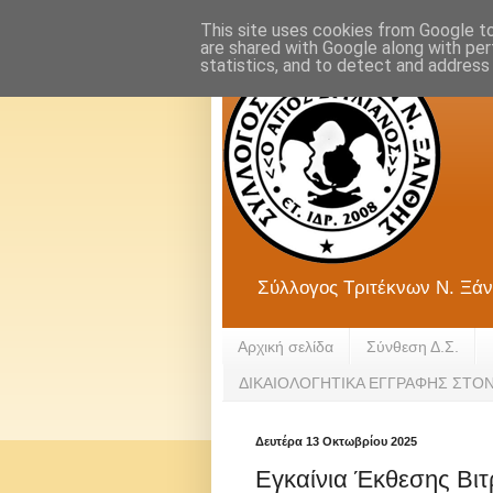
This site uses cookies from Google to 
are shared with Google along with per
statistics, and to detect and address
Σύλλογος Τριτέκνων Ν. Ξάν
Αρχική σελίδα
Σύνθεση Δ.Σ.
ΔΙΚΑΙΟΛΟΓΗΤΙΚΑ ΕΓΓΡΑΦΗΣ ΣΤΟ
Δευτέρα 13 Οκτωβρίου 2025
Εγκαίνια Έκθεσης Βιτ