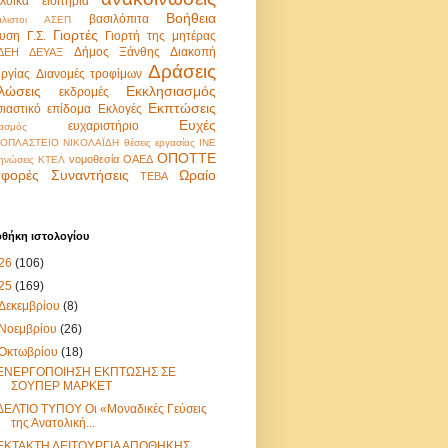
λοϊκά εισιτήρια
Βοήθεια
βασιλόπιτα
λιστοι
ΑΣΕΠ
Γιορτές
υση
Γ.Σ.
Γιορτή της μητέρας
Δήμος Ξάνθης
Διακοπή
ΔΕΗ
ΔΕΥΑΞ
Δράσεις
υργίας
Διανομές τροφίμων
λώσεις
Εκκλησιασμός
εκδρομές
Εκπτώσεις
σιαστικό επίδομα
Εκλογές
Ευχές
ευχαριστήριο
ασμός
ΟΠΛΑΣΤΕΙΟ ΝΙΚΟΛΑΪΔΗ
θέσεις εργασίας
ΙΝΕ
ΟΠΟΤΤΕ
νομοθεσία
ΟΑΕΔ
ηνώσεις
ΚΤΕΛ
φορές
Συναντήσεις
Ωραίο
ΤΕΒΑ
οθήκη ιστολογίου
26
(106)
25
(169)
Δεκεμβρίου
(8)
Νοεμβρίου
(26)
Οκτωβρίου
(18)
ΕΝΕΡΓΟΠΟΙΗΣΗ ΕΚΠΤΩΣΗΣ ΣΕ
ΣΟΥΠΕΡ ΜΑΡΚΕΤ
ΔΕΛΤΙΟ ΤΥΠΟΥ Οι «Μοναδικές Γεύσεις
της Ανατολική...
ΕΚΤΑΚΤΗ ΛΕΙΤΟΥΡΓΙΑ ΑΠΟΘΗΚΗΣ