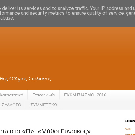
deliver its services and to analyze traffic. Your IP address and
formance and security metrics to ensure quality of service, ge
 abuse.
θης Ο Άγιος Στυλιανός
Καταστατικό
Eπικοινωνία
ΕΚΚΛΗΣΙΑΣΜΟΙ 2016
Ν ΣΥΛΛΟΓΟ
ΣΥΜΜΕΤΕΧΩ
Ετικέτ
Άγιο 
ρώ στο «Π»: «Μύθοι Γυναικός»